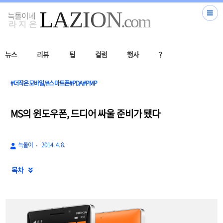
뉴스
리뷰
팁
컬럼
행사
?
#더작은모바일/#스마트폰#PDA#PMP
MS의 윈도우폰, 드디어 싸울 준비가 됐다
늑돌이
2014. 4. 8.
목차
