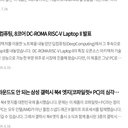
 중요한 특징은 바로 높은 성능입니다. 작은 크기에 어울리는 저전력 노트북 CPU를
 7. 24.
미니PC와는 달리 MS-A1은 고성능 데스크탑 프로세서를 활용합니다. 특히 강력한
받고 있는 AMD 라이젠7 8700G와 같은 AM5 플랫폼을 지원하여 고성능을 구현합
라이젠7 8700G까지..
컴퓨팅, 8코어 DC-ROMA RISC-V Laptop II 발표
아키텍처를 이용한 노트북을 내놓았던 딥컴퓨팅(DeepComputing)에서 그 후속으로
ptop II를 내놓았습니다. DC-ROMA RISC-V Laptop II의 특징 오픈소스 아키텍처 기술
낮은 성능으로 가능한 부문 위주로 시장에 진출해 왔습니다만, 이 제품은 그냥 PC로 나
노트북 PC라기 보다는 개발용으로 나온 제품입니다. CPU는 SpacemiT K1DC-
4. 6. 19.
op II는 최대 2.0GHz로 실행되는 SpacemiT의 SoC K1을 최초로 탑재하고 나왔습니다.
행되는 전작의 4코어 SoC에 비해 성능과 에너지 효율성을 두 배로 향상시켰으며, 25..
라운드도 안 되는 삼성 갤럭시 북4 엣지(코파일럿+ PC)의 심각한
북4 엣지를 대한민국에 출시했습니다. 문제는 이 제품이 코파일럿+ PC라는 점이
PC는 모두 인텔/AMD가 아닌 퀄컴 스냅드래곤 X 엘리트 프로세서를 탑재했습니다.
길 수 있습니다. 그래서 갤럭시 북4 엣지 출시 소식과 함께 출시된 3종의 갤럭시 북
MA, NT960XMB, NT940XMA의 호환성에 대한 2024년 6월 기준으로 올라온 삼성
4. 6. 18.