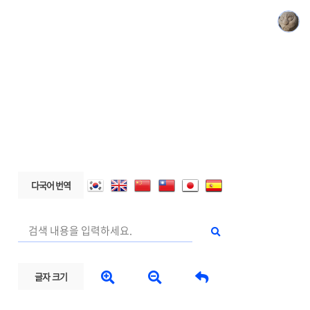
다국어 번역



글자 크기