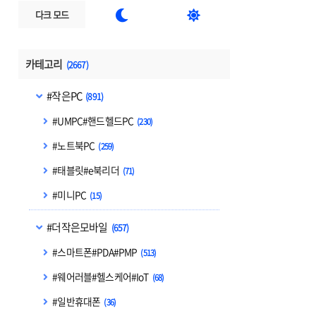


다크 모드
카테고리
(2667)
#작은PC
(891)
#UMPC#핸드헬드PC
(230)
#노트북PC
(259)
#태블릿#e북리더
(71)
#미니PC
(15)
#더작은모바일
(657)
#스마트폰#PDA#PMP
(513)
#웨어러블#헬스케어#IoT
(68)
#일반휴대폰
(36)