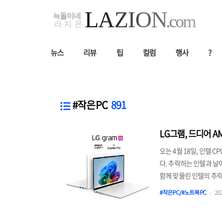
뉴스
리뷰
팁
컬럼
행사
?
#작은PC
891
LG그램, 드디어 A
오는 4월 18일, 인텔 C
다. 추락하는 인텔과 날
함께 맞물린 인텔의 추락
프로세서용 윈도우(WoA;
#작은PC/#노트북PC
202
으로 인텔 프로세서만 
데 하나가 LG전자의 플