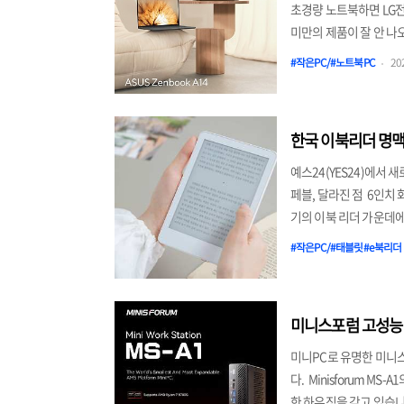
초경량 노트북하면 LG전
미만의 제품이 잘 안 나
중에 나와있는 그램 시리
#작은PC/#노트북PC
202
경량의 무게를 달성한 젠북
·하판 및 키보드 프레
(Ceraluminum) 
한국 이북리더 명맥
예스24(YES24)에서 
페블, 달라진 점 6인치 
기의 이북 리더 가운데에
러운 외관을 자랑합니다. 1
#작은PC/#태블릿#e북리더
드로이드 11 OS를 가지
한 반응 속도를 제공합니
해 최대 512GB까지 확
미니스포럼 고성능 미
PC 출시
미니PC로 유명한 미니스포
다. Minisforum M
한 하우징을 갖고 있습니다