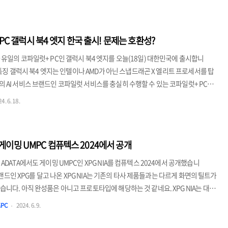
습니다. 아래에서 나오지 않은 경우에도 문제가 발생할 수 있습니다. 참고로 이러
 북4 엣지 뿐만 아니라 비슷한 하드웨어 구성을 가진 다른 회사의 코파일럿+ PC에
성이 높습니다. 갤럭시 북4 엣지와 호환되지..
 PC 갤럭시 북4 엣지 한국 출시! 문제는 호환성?
유일의 코파일럿+ PC인 갤럭시 북4 엣지를 오늘(18일) 대한민국에 출시합니
 특징 갤럭시 북4 엣지는 인텔이나 AMD가 아닌 스냅드래곤 X 엘리트 프로세서를 탑
AI 서비스 브랜드인 코파일럿 서비스를 충실히 수행할 수 있는 코파일럿+ PC입
에 대해서는 라지온에서 한번 다룬 바 있으니 아래 링크에서 참고하시기 바랍니
4. 6. 18.
파일럿+ PC로 AI 강화된 갤럭시 북4 엣지 발표삼성전자가 스냅드래곤 X 엘리트와 코
+ PC)로 하이브리드 AI를 쓸 수 있는 갤럭시 북4 엣지 노트북 PC를 공개했습니다. 갤럭
갤럭시 북4 엣지는 퀄컴 스냅lazion..
IA 게이밍 UMPC 컴퓨텍스 2024에서 공개
DATA에서도 게이밍 UMPC인 XPG NIA를 컴퓨텍스 2024에서 공개했습니
브랜드인 XPG를 달고 나온 XPG NIA는 기존의 타사 제품들과는 다르게 화면의 틸트가
니다. 아직 완성품은 아니고 프로토타입에 해당하는 것 같네요. XPG NIA는 대략
의 틸트 가능한 화면에 평행사변형 모양의 디자인을 하고 있습니다. 당연한 일이지
PC
2024. 6. 9.
 가능한 ADATA의 S55 SSD를 갖고 있으며 RAM 또한 LPDDR5x 규격의 CAMM2
여 최대 64GB까지 확장 가능합니다. 화면 위에 전면 카메라가 있는데, Eyewear