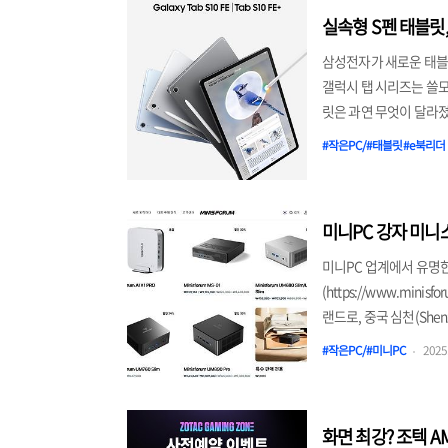
움과 인텔 프로세서를 활
실속형 S펜 태블릿, 
삼성전자가 새로운 태블릿 
갤럭시 탭 시리즈는 쓸모있
릿은 과연 무엇이 달라졌는지
이름으로 갤럭시 탭 S10 
#작은PC/#태블릿#e북리더
2304x1440 해상도의 1
습니다. LCD 패널로 최
비전 부..
미니PC 강자 미니스
미니PC 업계에서 유명한
(https://www.minis
랜드로, 중국 심천(Sh
지에서는 2018년부터
#작은PC/#미니PC
2025.
관련 제품을 내놓으면서 
리즈로 유명합니다만, 공
오픈한 미니스포럼 한국어
화면 최강? 조텍 AM