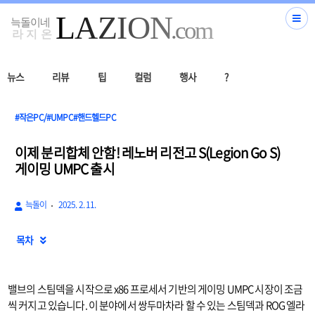
뉴스
리뷰
팁
컬럼
행사
?
#작은PC/#UMPC#핸드헬드PC
이제 분리합체 안함! 레노버 리전고 S(Legion Go S)
게이밍 UMPC 출시
늑돌이
2025. 2. 11.
목차

밸브의 스팀덱을 시작으로 x86 프로세서 기반의 게이밍 UMPC 시장이 조금
씩 커지고 있습니다. 이 분야에서 쌍두마차라 할 수 있는 스팀덱과 ROG 엘라