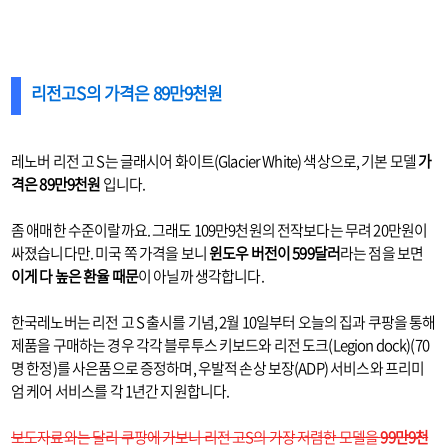
리전고S의 가격은 89만9천원
레노버 리전 고 S는 글래시어 화이트(Glacier White) 색상으로, 기본 모델
가
격은 89만9천원
입니다.
좀 애매한 수준이랄까요. 그래도 109만9천원의 전작보다는 무려 20만원이
싸졌습니다만. 미국 쪽 가격을 보니
윈도우 버전이 599달러
라는 점을 보면
이게 다 높은 환율 때문
이 아닐까 생각합니다.
한국레노버는 리전 고 S 출시를 기념, 2월 10일부터 오늘의 집과 쿠팡을 통해
제품을 구매하는 경우 각각 블루투스 키보드와 리전 도크(Legion dock)(70
명 한정)를 사은품으로 증정하며, 우발적 손상 보장(ADP) 서비스와 프리미
엄 케어 서비스를 각 1년간 지원합니다.
보도자료와는 달리 쿠팡에 가보니 리전 고S의 가장 저렴한 모델을
99만9천