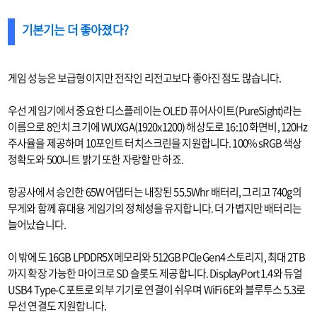
기본기는 더 좋아졌다?
게임 성능은 보급형이지만 전작인 리전고보다 좋아진 점도 많습니다.
우선 게임기에서 중요한 디스플레이는 OLED 퓨어사이트(PureSight)라는
이름으로 8인치 크기에 WUXGA(1920x1200) 해상도로 16:10 화면비, 120Hz
주사율을 제공하며 10포인트 터치스크린을 지원합니다. 100% sRGB 색상
정확도와 500니트 밝기 또한 자랑할 만 하죠.
항공사에서 승인한 65W 어댑터는 내장된 55.5Whr 배터리, 그리고 740g의
무게와 함께 휴대용 게임기의 정체성을 유지합니다. 더 가볍지만 배터리는
늘어났습니다.
이 밖에도 16GB LPDDR5X 메모리와 512GB PCle Gen4 스토리지, 최대 2TB
까지 확장 가능한 마이크로 SD 슬롯도 제공합니다. DisplayPort 1.4와 듀얼
USB4 Type-C 포트로 외부 기기로 연결이 쉬우며 WiFi 6E와 블루투스 5.3로
무선 연결도 지원합니다.