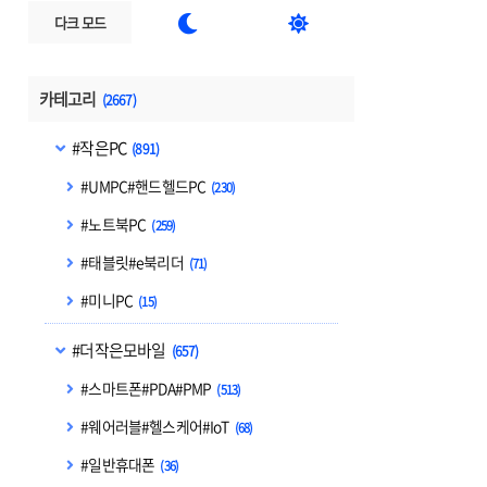


다크 모드
카테고리
(2667)
#작은PC
(891)
#UMPC#핸드헬드PC
(230)
#노트북PC
(259)
#태블릿#e북리더
(71)
#미니PC
(15)
#더작은모바일
(657)
#스마트폰#PDA#PMP
(513)
#웨어러블#헬스케어#IoT
(68)
#일반휴대폰
(36)