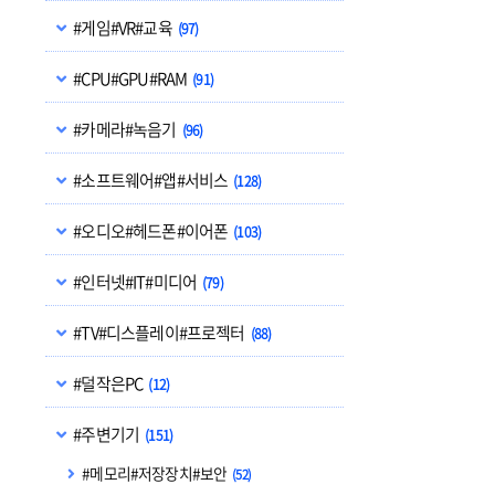
#게임#VR#교육
(97)
#CPU#GPU#RAM
(91)
#카메라#녹음기
(96)
#소프트웨어#앱#서비스
(128)
#오디오#헤드폰#이어폰
(103)
#인터넷#IT#미디어
(79)
#TV#디스플레이#프로젝터
(88)
#덜작은PC
(12)
#주변기기
(151)
#메모리#저장장치#보안
(52)