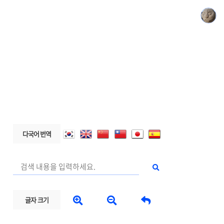
다국어 번역



글자 크기