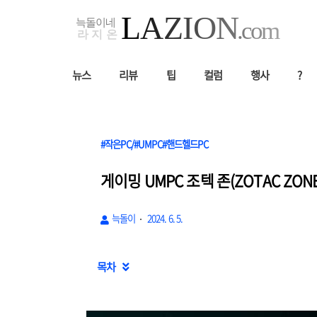
뉴스
리뷰
팁
컬럼
행사
?
#작은PC/#UMPC#핸드헬드PC
게이밍 UMPC 조텍 존(ZOTAC ZON
늑돌이
2024. 6. 5.
목차
