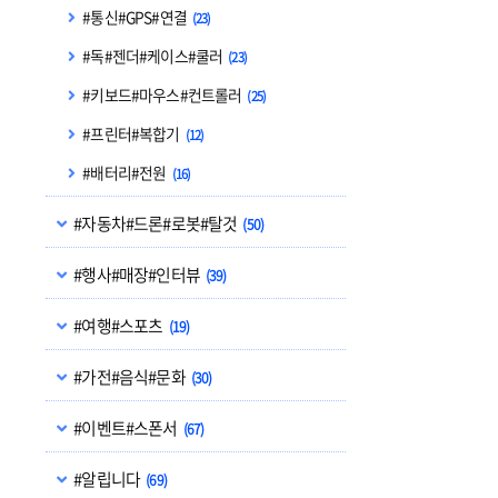
#통신#GPS#연결
(23)
#독#젠더#케이스#쿨러
(23)
#키보드#마우스#컨트롤러
(25)
#프린터#복합기
(12)
#배터리#전원
(16)
#자동차#드론#로봇#탈것
(50)
#행사#매장#인터뷰
(39)
#여행#스포츠
(19)
#가전#음식#문화
(30)
#이벤트#스폰서
(67)
#알립니다
(69)