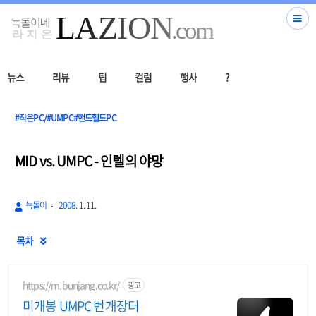
뉴스
리뷰
팁
컬럼
행사
?
#작은PC/#UMPC#핸드헬드PC
MID vs. UMPC - 인텔의 야망
늑돌이
2008. 1. 11.
목차

https://m.bunjang.co.kr/
광고
미개봉 UMPC 번개장터