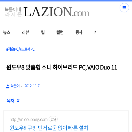
뉴스
리뷰
팁
컬럼
행사
?
#작은PC/#노트북PC
윈도우8 맞춤형 소니 하이브리드 PC, VAIO Duo 11
늑돌이
2012. 11. 7.
목차

http://m.coupang.com
광고
윈도우8 쿠팡 번거로움 없이 빠른 설치