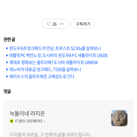
26
구독하기
윈도우8과 씽크패드의 만남, 트위스트 S230u를 살펴보니
태블릿PC 백전노장, 도시바의 윈도우8 PC 새틀라이트 U920t
제대로 영화보는 울트라북? 도시바 새틀라이트 U840W
레노버의 대표급 씽크패드, T530을 살펴보니
에이수스의 울트라북은 고해상도로 간다
댓글
늑돌이네 라지온
IT
분야 크리에이터
디지털과 모바일, 그 안팎의 삶을 보여드립니다.