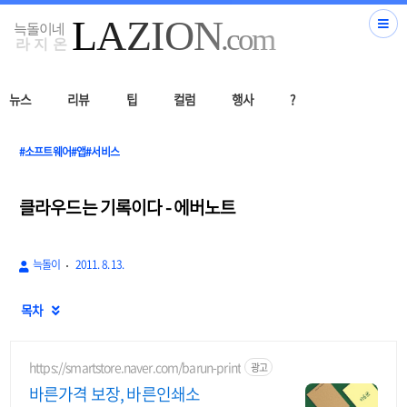
뉴스
리뷰
팁
컬럼
행사
?
#소프트웨어#앱#서비스
클라우드는 기록이다 - 에버노트
늑돌이
2011. 8. 13.
목차

https://smartstore.naver.com/barun-print
광고
바른가격 보장, 바른인쇄소