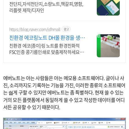
전단지,자석전단지,소량노트,책갈피,명함,
리플렛 제작/디자인
https://blog.naver.com/jdhmall
광고
친환경 에코링노트 DH몰 환경을 생각
하는 콩기름인쇄
친환경 에코(종이)링 노트를 환경친화적
FSC인증 콩기름인쇄로 맞춤제작하세요
(디자인, 소량제작가능, 카드결제, 빠른배
송)
에버노트는 아는 사람들은 아는 메모용 소프트웨어다. 글이나 사
진, 소리까지도 기록하는 기능을 가진, 이러한 종류의 소프트웨어
는 쉅게 구할 수 있지만 에버노트는 좀 특별하다. 현재 쓸 수 있는
거의 모든 플랫폼에서 동일하게 쓸 수 있고 작성한 데이터를 어디
서든 공유할 수 있기 때문이다.