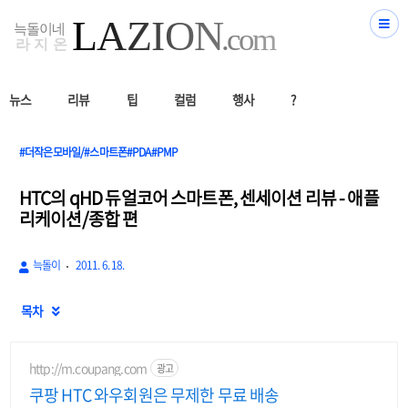
뉴스
리뷰
팁
컬럼
행사
?
#더작은모바일/#스마트폰#PDA#PMP
HTC의 qHD 듀얼코어 스마트폰, 센세이션 리뷰 - 애플
리케이션/종합 편
늑돌이
2011. 6. 18.
목차

http://m.coupang.com
광고
쿠팡 HTC 와우회원은 무제한 무료 배송