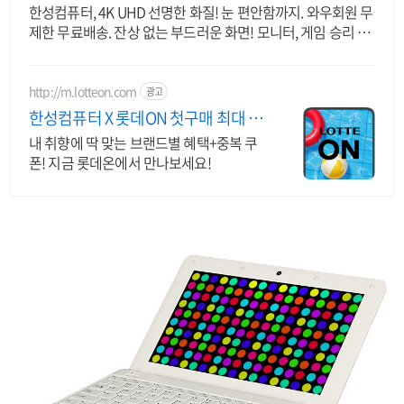
한성컴퓨터, 4K UHD 선명한 화질! 눈 편안함까지. 와우회원 무
제한 무료배송. 잔상 없는 부드러운 화면! 모니터, 게임 승리 확
률을 높여보세요.
http://m.lotteon.com
광고
한성컴퓨터 X 롯데ON 첫구매 최대 5
천원 혜택!
내 취향에 딱 맞는 브랜드별 혜택+중복 쿠
폰! 지금 롯데온에서 만나보세요!