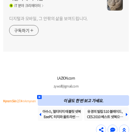
IT
분야 크리에이터
디지털과 모바일, 그 안팎의 삶을 보여드립니다.
구독하기
LAZION.com
zywolf@gmail.com
이 글도 한 번 보고 가세요.
Mynem Skin 2.7.4
© Armynem
아수스, 멀티터치 태블릿 넷북
유경의 빌립 S10 블레이드,


EeePC 터치와 울트라씬 UL
CES 2010 베스트 넷북으로
시리즈 발표
선정