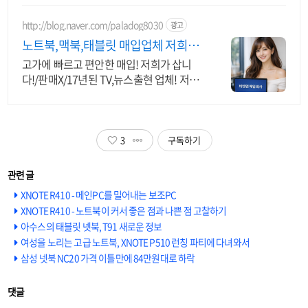
http://blog.naver.com/paladog8030
광고
노트북,맥북,태블릿 매입업체 저희가
삽니다! 매입O판매X
고가에 빠르고 편안한 매입! 저희가 삽니
다!/판매X/17년된 TV,뉴스출현 업체! 저희
가 고객님의 노트북/맥북/태블릿PC(2015
년식이후)를 삽니다!매입해요/판매X
3
구독하기
XNOTE R410 - 메인PC를 밀어내는 보조PC
XNOTE R410 - 노트북이 커서 좋은 점과 나쁜 점 고찰하기
아수스의 태블릿 넷북, T91 새로운 정보
여성을 노리는 고급 노트북, XNOTE P510 런칭 파티에 다녀와서
삼성 넷북 NC20 가격 이틀만에 84만원대로 하락
댓글