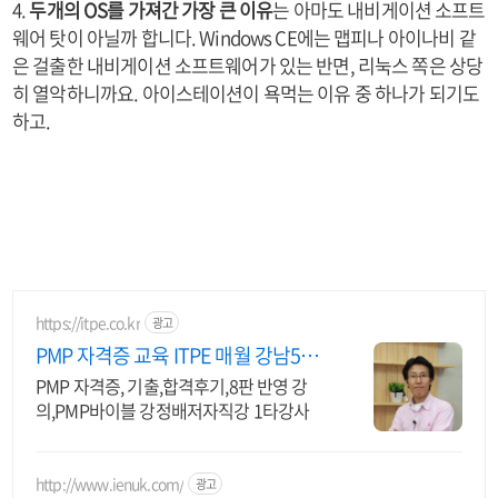
4.
두개의 OS를 가져간 가장 큰 이유
는 아마도 내비게이션 소프트
웨어 탓이 아닐까 합니다. Windows CE에는 맵피나 아이나비 같
은 걸출한 내비게이션 소프트웨어가 있는 반면, 리눅스 쪽은 상당
히 열악하니까요. 아이스테이션이 욕먹는 이유 중 하나가 되기도
하고.
https://itpe.co.kr
광고
PMP 자격증 교육 ITPE 매월 강남5일
저자 직강강의
PMP 자격증, 기출,합격후기,8판 반영 강
의,PMP바이블 강정배저자직강 1타강사
http://www.ienuk.com/
광고