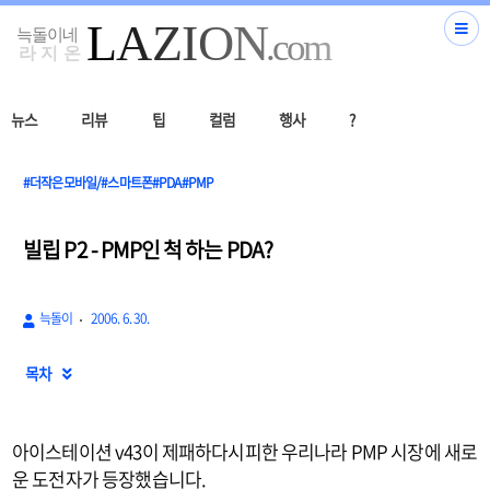
뉴스
리뷰
팁
컬럼
행사
?
#더작은모바일/#스마트폰#PDA#PMP
빌립 P2 - PMP인 척 하는 PDA?
늑돌이
2006. 6. 30.
목차

아이스테이션 v43이 제패하다시피한 우리나라 PMP 시장에 새로
운 도전자가 등장했습니다.