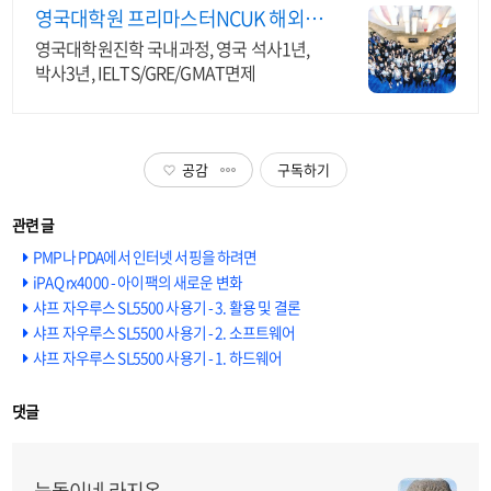
영국대학원 프리마스터NCUK 해외대
학과정1위 /신입생모집
영국대학원진학 국내과정, 영국 석사1년,
박사3년, IELTS/GRE/GMAT면제
공감
구독하기
PMP나 PDA에서 인터넷 서핑을 하려면
iPAQ rx4000 - 아이팩의 새로운 변화
샤프 자우루스 SL5500 사용기 - 3. 활용 및 결론
샤프 자우루스 SL5500 사용기 - 2. 소프트웨어
샤프 자우루스 SL5500 사용기 - 1. 하드웨어
댓글
늑돌이네 라지온