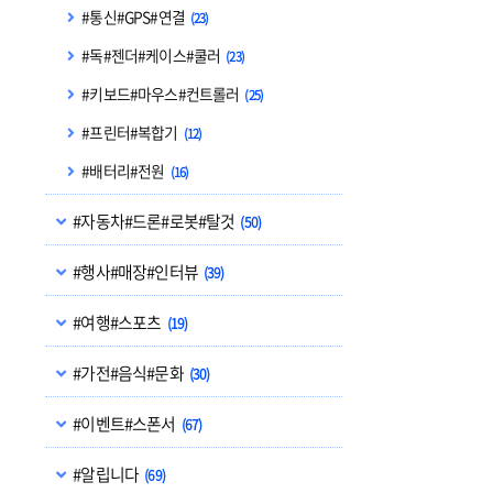
#통신#GPS#연결
(23)
#독#젠더#케이스#쿨러
(23)
#키보드#마우스#컨트롤러
(25)
#프린터#복합기
(12)
#배터리#전원
(16)
#자동차#드론#로봇#탈것
(50)
#행사#매장#인터뷰
(39)
#여행#스포츠
(19)
#가전#음식#문화
(30)
#이벤트#스폰서
(67)
#알립니다
(69)