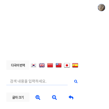
다국어 번역



글자 크기