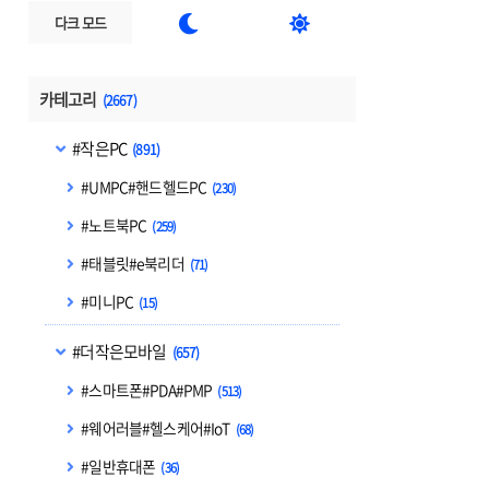


다크 모드
카테고리
(2667)
#작은PC
(891)
#UMPC#핸드헬드PC
(230)
#노트북PC
(259)
#태블릿#e북리더
(71)
#미니PC
(15)
#더작은모바일
(657)
#스마트폰#PDA#PMP
(513)
#웨어러블#헬스케어#IoT
(68)
#일반휴대폰
(36)