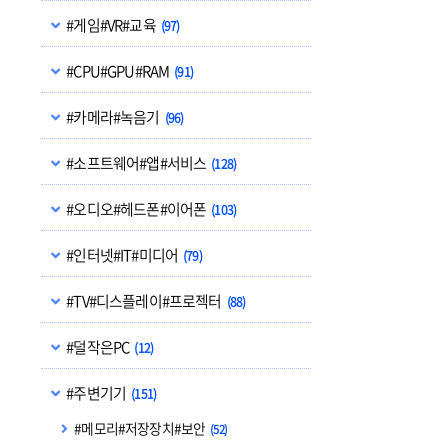
#게임#VR#교육
(97)
#CPU#GPU#RAM
(91)
#카메라#녹음기
(96)
#소프트웨어#앱#서비스
(128)
#오디오#헤드폰#이어폰
(103)
#인터넷#IT#미디어
(79)
#TV#디스플레이#프로젝터
(88)
#덜작은PC
(12)
#주변기기
(151)
#메모리#저장장치#보안
(52)