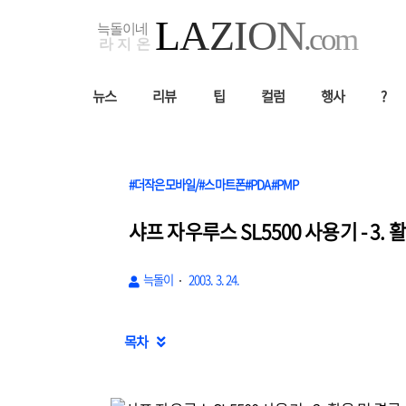
뉴스
리뷰
팁
컬럼
행사
?
#더작은모바일/#스마트폰#PDA#PMP
샤프 자우루스 SL5500 사용기 - 3. 
늑돌이
2003. 3. 24.
목차
