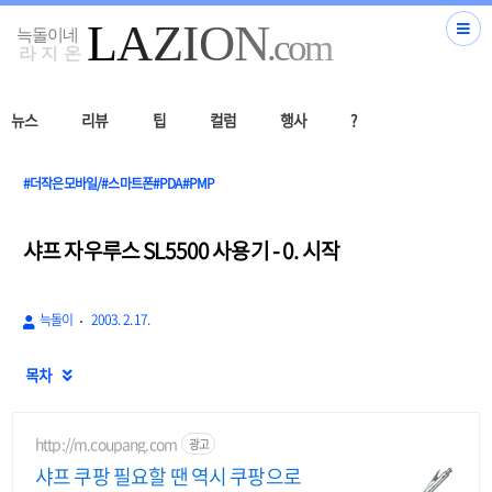
뉴스
리뷰
팁
컬럼
행사
?
#더작은모바일/#스마트폰#PDA#PMP
샤프 자우루스 SL5500 사용기 - 0. 시작
늑돌이
2003. 2. 17.
목차

http://m.coupang.com
광고
샤프 쿠팡 필요할 땐 역시 쿠팡으로