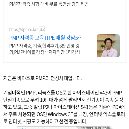
PMP자격증 시험 대비 무료 동영상 강의 제공
https://itpe.co.kr
광고
PMP 자격증 교육 ITPE 매월 강남5일
저자 직강강의
PMP 자격증, 기출,합격후기,8판 반영 강
의,PMP바이블 강정배저자직강 1타강사
지금은 바야흐로 PMP의 전성시대입니다.
기념비적인 PMP, 리눅스를 OS로 한 아이스테이션 V43이 PMP
단일기종으로 무려 10만대가 넘게 팔리면서 신기종이 속속 등장
하고 있고, 그중 빌립 P2나 아이스테이션 S43 등은 기존에 PDA에
서 주로 사용되던 OS인 Windows CE를 내장, 인터넷 익스플로러
로 인터넷 서핑도 가능하다고 선전 중입니다.