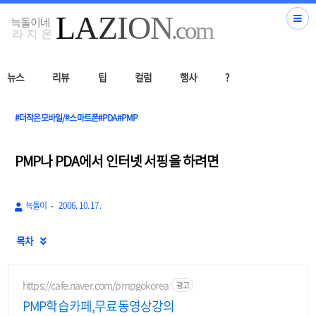
뉴스
리뷰
팁
컬럼
행사
?
#더작은모바일/#스마트폰#PDA#PMP
PMP나 PDA에서 인터넷 서핑을 하려면
늑돌이
2006. 10. 17.
목차

https://cafe.naver.com/pmpgokorea
광고
PMP학습카페,무료동영상강의