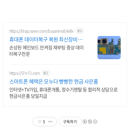
https://blog.naver.com/busanmobilefix
광고
휴대폰 데이터복구 복원 최신장비와
정품부품 당일수리
손상된 메인보드 안켜짐 재부팅 증상 데이
터복구전문
https://모누다.com
광고
스마트폰 혜택은 모누다 빵빵한 현금 사은품
인터넷+TV가입, 휴대폰개통, 정수기렌탈 등 합리적 상담으로
현금사은품 당일지급
5
구독하기