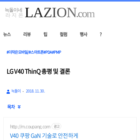
뉴스
리뷰
팁
컬럼
행사
?
#더작은모바일/#스마트폰#PDA#PMP
LG V40 ThinQ 총평 및 결론
늑돌이
2018. 11. 30.
목차

http://m.coupang.com
광고
V40 쿠팡 GaN 기술로 안전하게