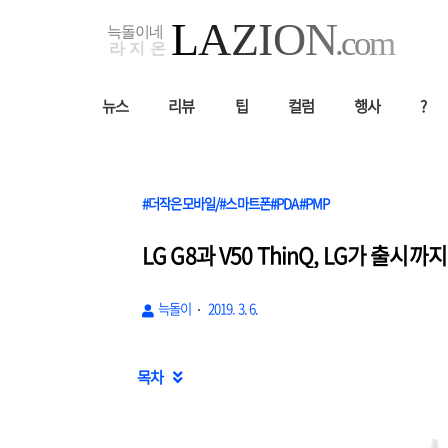
뉴스
리뷰
팁
컬럼
행사
?
#더작은모바일/#스마트폰#PDA#PMP
LG G8과 V50 ThinQ, LG가 출시까
늑돌이
2019. 3. 6.
목차
