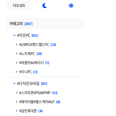


다크 모드
카테고리
(2667)
#작은PC
(891)
#UMPC#핸드헬드PC
(230)
#노트북PC
(259)
#태블릿#e북리더
(71)
#미니PC
(15)
#더작은모바일
(657)
#스마트폰#PDA#PMP
(513)
#웨어러블#헬스케어#IoT
(68)
#일반휴대폰
(36)