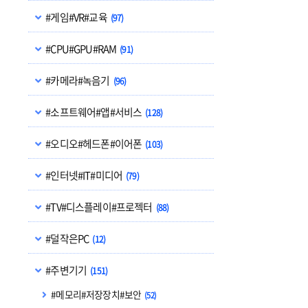
#게임#VR#교육
(97)
#CPU#GPU#RAM
(91)
#카메라#녹음기
(96)
#소프트웨어#앱#서비스
(128)
#오디오#헤드폰#이어폰
(103)
#인터넷#IT#미디어
(79)
#TV#디스플레이#프로젝터
(88)
#덜작은PC
(12)
#주변기기
(151)
#메모리#저장장치#보안
(52)