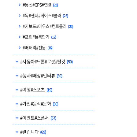
#통신#GPS#연결
(23)
#독#젠더#케이스#쿨러
(23)
#키보드#마우스#컨트롤러
(25)
#프린터#복합기
(12)
#배터리#전원
(16)
#자동차#드론#로봇#탈것
(50)
#행사#매장#인터뷰
(39)
#여행#스포츠
(19)
#가전#음식#문화
(30)
#이벤트#스폰서
(67)
#알립니다
(69)