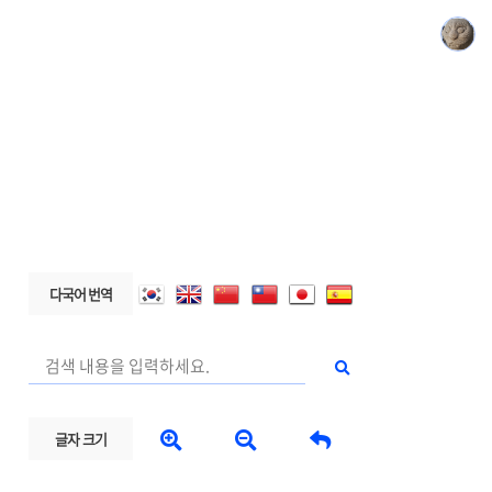
다국어 번역



글자 크기