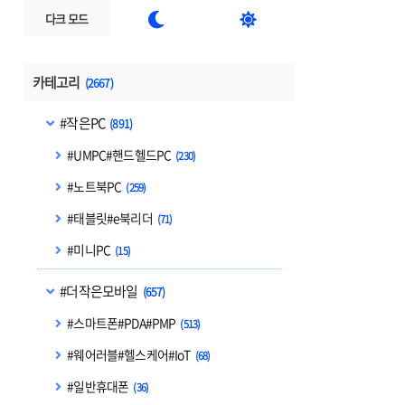


다크 모드
카테고리
(2667)
#작은PC
(891)
#UMPC#핸드헬드PC
(230)
#노트북PC
(259)
#태블릿#e북리더
(71)
#미니PC
(15)
#더작은모바일
(657)
#스마트폰#PDA#PMP
(513)
#웨어러블#헬스케어#IoT
(68)
#일반휴대폰
(36)