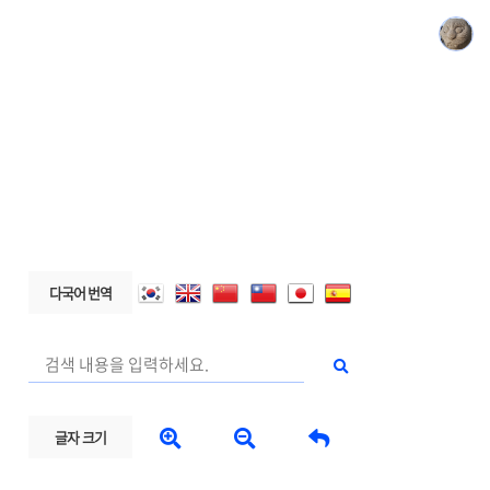
다국어 번역



글자 크기