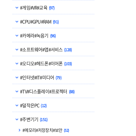
#게임#VR#교육
(97)
#CPU#GPU#RAM
(91)
#카메라#녹음기
(96)
#소프트웨어#앱#서비스
(128)
#오디오#헤드폰#이어폰
(103)
#인터넷#IT#미디어
(79)
#TV#디스플레이#프로젝터
(88)
#덜작은PC
(12)
#주변기기
(151)
#메모리#저장장치#보안
(52)