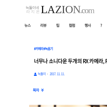
뉴스
리뷰
팁
컬럼
행사
?
#카메라#녹음기
너무나 소니다운 두개의 RX 카메라, RX
늑돌이
2017. 11. 11.
목차
