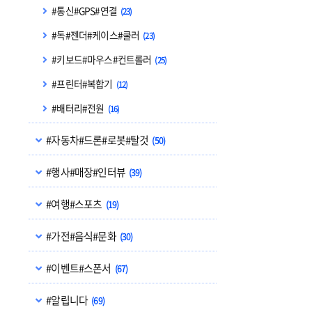
#통신#GPS#연결
(23)
#독#젠더#케이스#쿨러
(23)
#키보드#마우스#컨트롤러
(25)
#프린터#복합기
(12)
#배터리#전원
(16)
#자동차#드론#로봇#탈것
(50)
#행사#매장#인터뷰
(39)
#여행#스포츠
(19)
#가전#음식#문화
(30)
#이벤트#스폰서
(67)
#알립니다
(69)