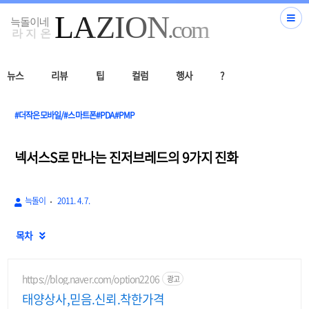
뉴스
리뷰
팁
컬럼
행사
?
#더작은모바일/#스마트폰#PDA#PMP
넥서스S로 만나는 진저브레드의 9가지 진화
늑돌이
2011. 4. 7.
목차

https://blog.naver.com/option2206
광고
태양상사,믿음.신뢰.착한가격