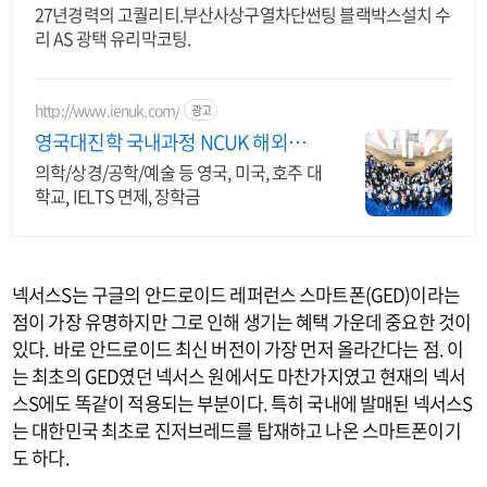
27년경력의 고퀄리티.부산사상구열차단썬팅 블랙박스설치 수
리 AS 광택 유리막코팅.
http://www.ienuk.com/
광고
영국대진학 국내과정 NCUK 해외대
학과정1위 /신입생모집
의학/상경/공학/예술 등 영국, 미국, 호주 대
학교, IELTS 면제, 장학금
넥서스S는 구글의 안드로이드 레퍼런스 스마트폰(GED)이라는
점이 가장 유명하지만 그로 인해 생기는 혜택 가운데 중요한 것이
있다. 바로 안드로이드 최신 버전이 가장 먼저 올라간다는 점. 이
는 최초의 GED였던 넥서스 원에서도 마찬가지였고 현재의 넥서
스S에도 똑같이 적용되는 부분이다. 특히 국내에 발매된 넥서스S
는 대한민국 최초로 진저브레드를 탑재하고 나온 스마트폰이기
도 하다.