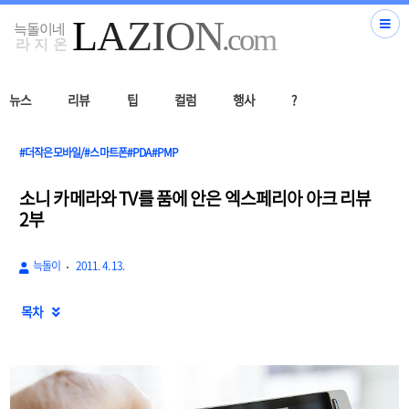
뉴스
리뷰
팁
컬럼
행사
?
#더작은모바일/#스마트폰#PDA#PMP
소니 카메라와 TV를 품에 안은 엑스페리아 아크 리뷰
2부
늑돌이
2011. 4. 13.
목차
