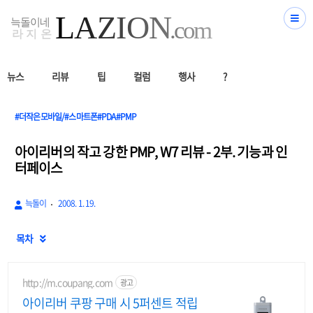
뉴스
리뷰
팁
컬럼
행사
?
#더작은모바일/#스마트폰#PDA#PMP
아이리버의 작고 강한 PMP, W7 리뷰 - 2부. 기능과 인
터페이스
늑돌이
2008. 1. 19.
목차

http://m.coupang.com
광고
아이리버 쿠팡 구매 시 5퍼센트 적립