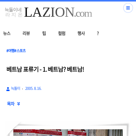
뉴스
리뷰
팁
컬럼
행사
?
#여행#스포츠
베트남 표류기 - 1. 베트남? 베트남!
늑돌이
2005. 8. 16.
목차
