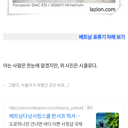
베트남 표류기 차례 보기
아는 사람은 한눈에 알겠지만, 위 사진은 시클로다.
그렇다. 늑돌이가 여행간 곳은 바로...!
https://www.instagram.com/danang_pansurf/
광고
베트남다낭서핑스쿨 판서프 럭셔리
서핑샵
도로하나만 건너면 바다 이쁜 서핑샵 국제