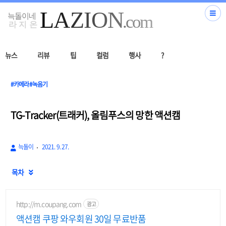
뉴스
리뷰
팁
컬럼
행사
?
#카메라#녹음기
TG-Tracker(트래커), 올림푸스의 망한 액션캠
늑돌이
2021. 9. 27.
목차

http://m.coupang.com
광고
액션캠 쿠팡 와우회원 30일 무료반품