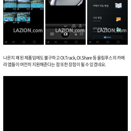
나온지 꽤 된 제품임에도 불구하고 OI.Track, OI.Share 등 올림푸스의 카메
라 앱들이 여전히 지원해준다는 점 또한 장점이 될 수 있겠네요.