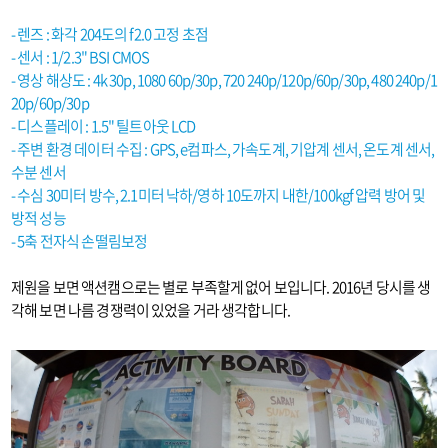
- 렌즈 : 화각 204도의 f2.0 고정 초점
- 센서 : 1/2.3" BSI CMOS
- 영상 해상도 : 4k 30p, 1080 60p/30p, 720 240p/120p/60p/30p, 480 240p/1
20p/60p/30p
- 디스플레이 : 1.5" 틸트아웃 LCD
- 주변 환경 데이터 수집 : GPS, e컴파스, 가속도계, 기압계 센서, 온도계 센서,
수분 센서
- 수심 30미터 방수, 2.1미터 낙하/영하 10도까지 내한/100kgf 압력 방어 및
방적 성능
- 5축 전자식 손떨림보정
제원을 보면 액션캠으로는 별로 부족할게 없어 보입니다. 2016년 당시를 생
각해 보면 나름 경쟁력이 있었을 거라 생각합니다.