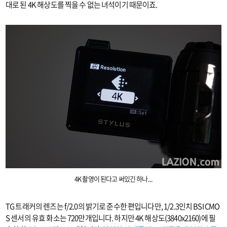
대로 된 4K 해상도를 찍을 수 없는 녀석이기 때문이죠.
4K 촬영이 된다고 써있긴 하나...
TG 트래커의 렌즈는 f/2.0의 밝기로 준수한 편입니다만, 1/2.3인치 BSI CMO
S 센서의 유효 화소는 720만개입니다. 하지만 4K 해상도(3840x2160)에 필