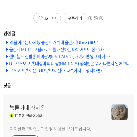
12
구독하기
꽉 물어주는 다기능 클램프 거치대 울란지(Ulanzi) R094
울란지 MT-11, 고릴라포드를 대신하는 타이어포드 삼각대?
핸드헬드 짐벌캠 피미팜2(FIMI PALM 2), 나왔지만 옆그레이드?
DJI 오즈모 포켓 대항마 피미 팜(FIMI PALM) 정식판은 뭐가 다른지 열어보니
오즈모 포켓 이은 DJI 포켓2의 진화, 다섯가지로 정리하면?
댓글
늑돌이네 라지온
IT
분야 크리에이터
디지털과 모바일, 그 안팎의 삶을 보여드립니다.