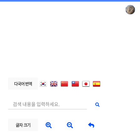
다국어 번역



글자 크기