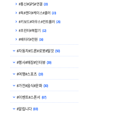
#통신#GPS#연결
(23)
#독#젠더#케이스#쿨러
(23)
#키보드#마우스#컨트롤러
(25)
#프린터#복합기
(12)
#배터리#전원
(16)
#자동차#드론#로봇#탈것
(50)
#행사#매장#인터뷰
(39)
#여행#스포츠
(19)
#가전#음식#문화
(30)
#이벤트#스폰서
(67)
#알립니다
(69)