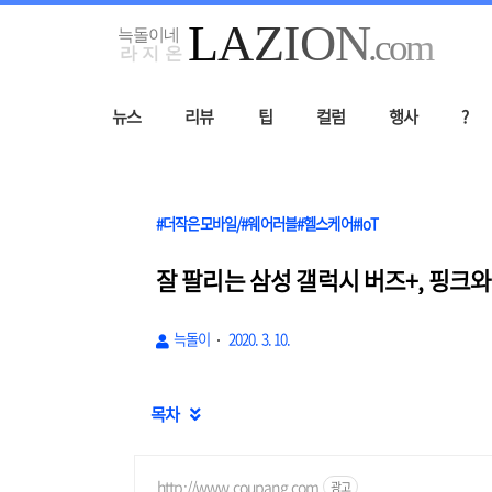
뉴스
리뷰
팁
컬럼
행사
?
#더작은모바일/#웨어러블#헬스케어#IoT
잘 팔리는 삼성 갤럭시 버즈+, 핑크
늑돌이
2020. 3. 10.
목차

http://www.coupang.com
광고