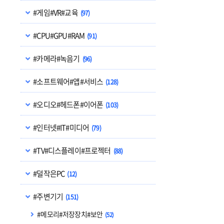
#게임#VR#교육
(97)
#CPU#GPU#RAM
(91)
#카메라#녹음기
(96)
#소프트웨어#앱#서비스
(128)
#오디오#헤드폰#이어폰
(103)
#인터넷#IT#미디어
(79)
#TV#디스플레이#프로젝터
(88)
#덜작은PC
(12)
#주변기기
(151)
#메모리#저장장치#보안
(52)