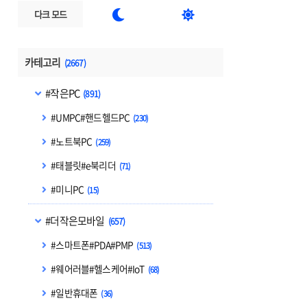


다크 모드
카테고리
(2667)
#작은PC
(891)
#UMPC#핸드헬드PC
(230)
#노트북PC
(259)
#태블릿#e북리더
(71)
#미니PC
(15)
#더작은모바일
(657)
#스마트폰#PDA#PMP
(513)
#웨어러블#헬스케어#IoT
(68)
#일반휴대폰
(36)