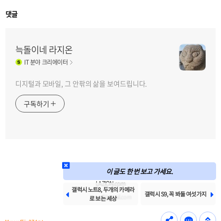
댓글
늑돌이네 라지온
IT
분야 크리에이터
디지털과 모바일, 그 안팎의 삶을 보여드립니다.
구독하기
이 글도 한 번 보고 가세요.
LAZION.com
갤럭시 노트8, 두개의 카메라


갤럭시 S9, 꼭 봐둘 여섯가지
zywolf@gmail.com
로 보는 세상