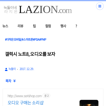
뉴스
리뷰
팁
컬럼
행사
?
#더작은모바일/#스마트폰#PDA#PMP
갤럭시 노트8, 오디오를 보자
늑돌이
2017. 12. 29.
목차

http://www.sorishop.com
광고
오디오 구매는 소리샵