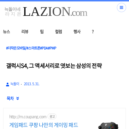
뉴스
리뷰
팁
컬럼
행사
?
#더작은모바일/#스마트폰#PDA#PMP
갤럭시S4, 그 액세서리로 엿보는 삼성의 전략
늑돌이
2013. 5. 31.
목차

http://m.coupang.com
광고
게임패드 쿠팡 나만의 게이밍 패드