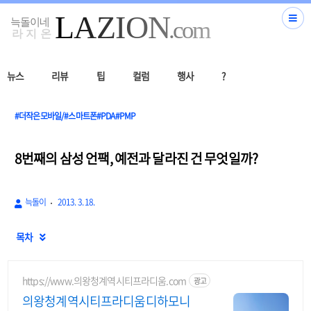
뉴스
리뷰
팁
컬럼
행사
?
#더작은모바일/#스마트폰#PDA#PMP
8번째의 삼성 언팩, 예전과 달라진 건 무엇일까?
늑돌이
2013. 3. 18.
목차

https://www.의왕청계역시티프라디움.com
광고
의왕청계역시티프라디움디하모니