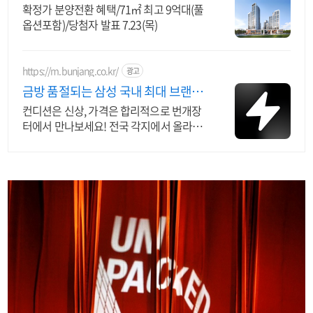
확정가 분양전환 혜택/71㎡ 최고 9억대(풀
옵션포함)/당첨자 발표 7.23(목)
https://m.bunjang.co.kr/
광고
금방 품절되는 삼성 국내 최대 브랜드
중고거래
컨디션은 신상, 가격은 합리적으로 번개장
터에서 만나보세요! 전국 각지에서 올라오
는 전국구 최다 상품 매일 10만 개 이상의
신규 상품 업로드