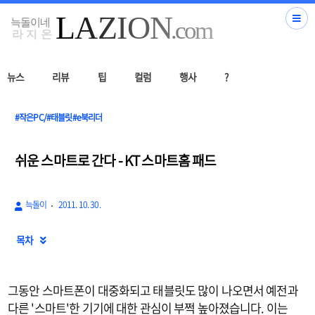
뉴스
리뷰
팁
컬럼
행사
?
#작은PC/#태블릿#e북리더
쉬운 스마트로 간다 - KT 스마트홈 패드
늑돌이
2011. 10. 30.
목차

그동안 스마트폰이 대중화되고 태블릿도 많이 나오면서 예전과
다른 '스마트'한 기기에 대한 관심이 부쩍 높아졌습니다. 이는