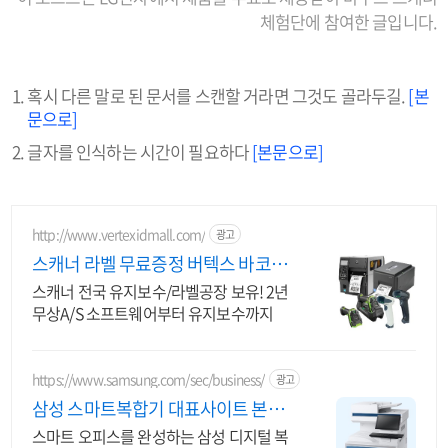
체험단에 참여한 글입니다.
혹시 다른 말로 된 문서를 스캔할 거라면 그것도 골라두길.
[본
문으로]
글자를 인식하는 시간이 필요하다
[본문으로]
http://www.vertexidmall.com/
광고
스캐너 라벨 무료증정 버텍스 바코드
장비/소모품의 모든것
스캐너 전국 유지보수/라벨공장 보유! 2년
무상A/S 소프트웨어부터 유지보수까지
https://www.samsung.com/sec/business/
광고
삼성 스마트복합기 대표사이트 본사
공식 운영 견적문의
스마트 오피스를 완성하는 삼성 디지털 복