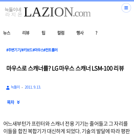
뉴스
리뷰
팁
컬럼
행사
?
#주변기기/#키보드#마우스#컨트롤러
마우스로 스캐너를? LG 마우스 스캐너 LSM-100 리뷰
늑돌이
2011. 9. 13.
목차

어느새부턴가 프린터와 스캐너 전용 기기는 줄어들고 그 자리를
이들을 합친 복합기가 대신하게 되었다. 기술의 발달에 따라 평판