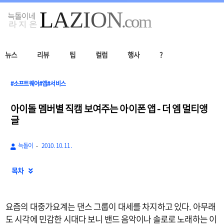
뉴스
리뷰
팁
컬럼
행사
?
#소프트웨어#앱#서비스
아이돌 멤버별 직캠 보여주는 아이폰 앱 - 더 엠 멀티앵
글
늑돌이
2010. 10. 11.
목차

요즘의 대중가요계는 댄스 그룹이 대세를 차지하고 있다. 아무래
도 시각에 민감한 시대다 보니 밴드 음악이나 솔로로 노래하는 이