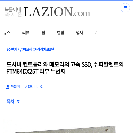
뉴스
리뷰
팁
컬럼
행사
?
#주변기기/#메모리#저장장치#보안
도시바 컨트롤러와 메모리의 고속 SSD, 수퍼탈렌트의
FTM64DX25T 리뷰 두번째
늑돌이
2009. 11. 18.
목차
