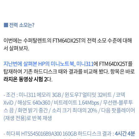
■ 전력 소모는?
이번에는 수퍼탈렌트의 FTM64DX25T의 전력 소모 수준에 대해
서 살펴보자.
지난번에 살펴본 HP의 미니노트북, 미니311
에 FTM64DX25T를
탑재하여 기존 하드디스크 때와 결과를 비교해 봤다. 항목은 바로
라지온 동영상 시험 2
다.
- 조건 : 미니311 메모리 3GB / 윈도우7 얼티밋 32비트 / 코덱
XviD / 해상도 640x360 / 비트레이트 1.64Mbps / 무선랜-블루투
스 끔 / 화면 밝기 중간 / 소리 크기 최대의 20% / 다음 팟플레이어
(재생 전용)로 반복 재생
- 히다찌 HTS545016B9A300 160GB 하드디스크 결과 :
4시간 4분