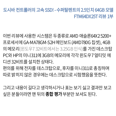
도시바 컨트롤러의 고속 SSD! - 수퍼탈렌트의 2.5인치 64GB 모델
FTM64DX25T 리뷰 1부
이번 리뷰에 사용한 시스템은 두종류로 AMD 애슬론64X2 5200+
프로세서에 GA-MA78GM-S2H 메인보드(AMD780G 칩셋), 4GB
의 메모리
(윈도우7 32비트에서는 3.25GB 인식)
를 가진 데스크탑
PC와 HP의 미니311에 3GB의 메모리에 각각 윈도우7 얼티밋 에
디션 32비트를 설치한 상태다.
편의를 위해 전자를 데스크탑으로, 후자를 미니311로 총칭하며
따로 밝히지 않은 경우에는 데스크탑으로 시험했음을 뜻한다.
그리고 내용이 길다고 생각하시거나 표는 보기 싫고 결과만 보고
싶은 분들이라면 맨 뒤의
종합 평가
부분만 보셔도 된다.