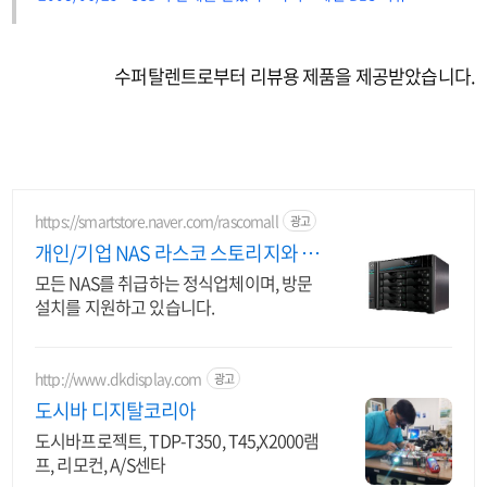
수퍼탈렌트로부터 리뷰용 제품을 제공받았습니다.
https://smartstore.naver.com/rascomall
광고
개인/기업 NAS 라스코 스토리지와 나
스 정품 판매처
모든 NAS를 취급하는 정식업체이며, 방문
설치를 지원하고 있습니다.
http://www.dkdisplay.com
광고
도시바 디지탈코리아
도시바프로젝트, TDP-T350, T45,X2000램
프, 리모컨, A/S센타