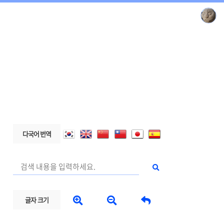
다국어 번역



글자 크기