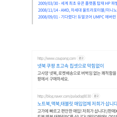
2009/03/30 - 세계 최초 유콘 플랫폼 탑재 HP
2008/11/14 - AMD, 차세대 울트라포터블/미니
2008/09/01 - 기다렸다! 듀얼코어 UMPC 에버
http://www.coupang.com
광고
넷북 쿠팡 초고속 칩셋으로 막힘없이
고사양 넷북, 로켓배송으로 버벅임 없는 쾌적함을 
팡에서 구매하세요.
http://blog.naver.com/paladog8030
광고
노트북,맥북,태블릿 매입업체 저희가 삽니다
고가에 빠르고 편안한 매입! 저희가 삽니다!/판매X/17년된 T
트북,맥북,태블릿PC를 삽니다! 매입O판매X /20