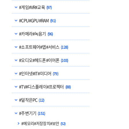
#게임#VR#교육
(97)
#CPU#GPU#RAM
(91)
#카메라#녹음기
(96)
#소프트웨어#앱#서비스
(128)
#오디오#헤드폰#이어폰
(103)
#인터넷#IT#미디어
(79)
#TV#디스플레이#프로젝터
(88)
#덜작은PC
(12)
#주변기기
(151)
#메모리#저장장치#보안
(52)