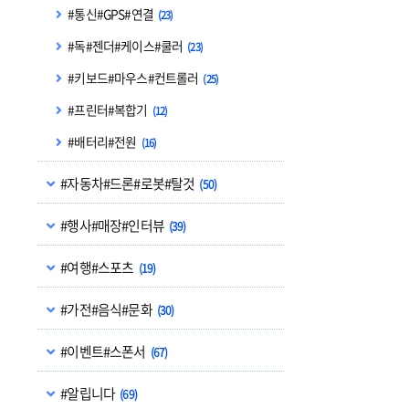
#통신#GPS#연결
(23)
#독#젠더#케이스#쿨러
(23)
#키보드#마우스#컨트롤러
(25)
#프린터#복합기
(12)
#배터리#전원
(16)
#자동차#드론#로봇#탈것
(50)
#행사#매장#인터뷰
(39)
#여행#스포츠
(19)
#가전#음식#문화
(30)
#이벤트#스폰서
(67)
#알립니다
(69)