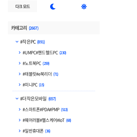


다크 모드
카테고리
(2667)
#작은PC
(891)
#UMPC#핸드헬드PC
(230)
#노트북PC
(259)
#태블릿#e북리더
(71)
#미니PC
(15)
#더작은모바일
(657)
#스마트폰#PDA#PMP
(513)
#웨어러블#헬스케어#IoT
(68)
#일반휴대폰
(36)