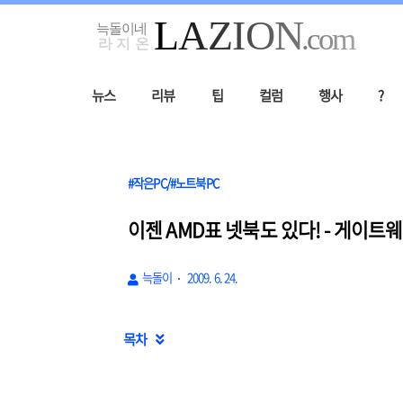
뉴스
리뷰
팁
컬럼
행사
?
#작은PC/#노트북PC
이젠 AMD표 넷북도 있다! - 게이트웨
늑돌이
2009. 6. 24.
목차
