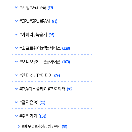
#게임#VR#교육
(97)
#CPU#GPU#RAM
(91)
#카메라#녹음기
(96)
#소프트웨어#앱#서비스
(128)
#오디오#헤드폰#이어폰
(103)
#인터넷#IT#미디어
(79)
#TV#디스플레이#프로젝터
(88)
#덜작은PC
(12)
#주변기기
(151)
#메모리#저장장치#보안
(52)