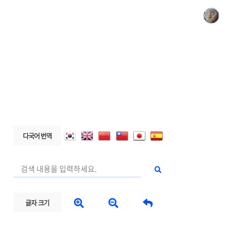
다국어 번역



글자 크기