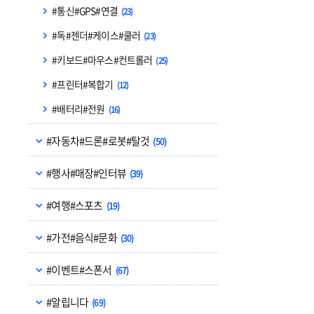
#통신#GPS#연결
(23)
#독#젠더#케이스#쿨러
(23)
#키보드#마우스#컨트롤러
(25)
#프린터#복합기
(12)
#배터리#전원
(16)
#자동차#드론#로봇#탈것
(50)
#행사#매장#인터뷰
(39)
#여행#스포츠
(19)
#가전#음식#문화
(30)
#이벤트#스폰서
(67)
#알립니다
(69)