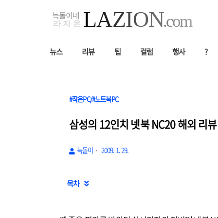
뉴스
리뷰
팁
컬럼
행사
?
#작은PC/#노트북PC
삼성의 12인치 넷북 NC20 해외 리뷰
늑돌이
2009. 1. 29.
목차
