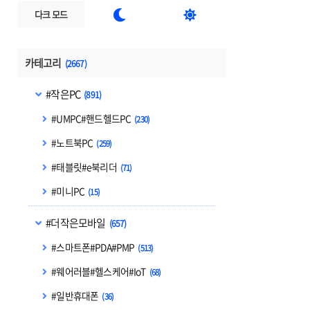


다크 모드
카테고리
(2667)
#작은PC
(891)
#UMPC#핸드헬드PC
(230)
#노트북PC
(259)
#태블릿#e북리더
(71)
#미니PC
(15)
#더작은모바일
(657)
#스마트폰#PDA#PMP
(513)
#웨어러블#헬스케어#IoT
(68)
#일반휴대폰
(36)