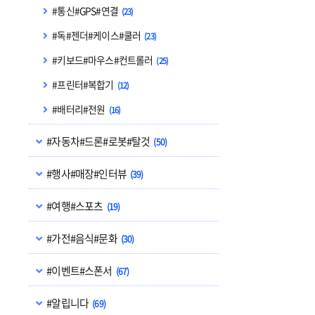
#통신#GPS#연결
(23)
#독#젠더#케이스#쿨러
(23)
#키보드#마우스#컨트롤러
(25)
#프린터#복합기
(12)
#배터리#전원
(16)
#자동차#드론#로봇#탈것
(50)
#행사#매장#인터뷰
(39)
#여행#스포츠
(19)
#가전#음식#문화
(30)
#이벤트#스폰서
(67)
#알립니다
(69)