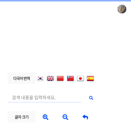
다국어 번역



글자 크기