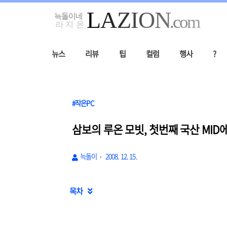
뉴스
리뷰
팁
컬럼
행사
?
#작은PC
삼보의 루온 모빗, 첫번째 국산 MID에
늑돌이
2008. 12. 15.
목차
