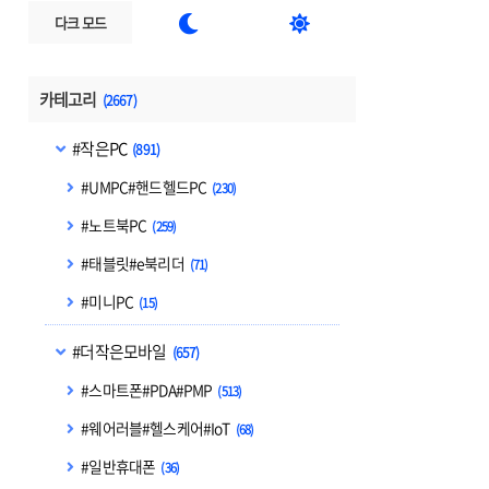


다크 모드
카테고리
(2667)
#작은PC
(891)
#UMPC#핸드헬드PC
(230)
#노트북PC
(259)
#태블릿#e북리더
(71)
#미니PC
(15)
#더작은모바일
(657)
#스마트폰#PDA#PMP
(513)
#웨어러블#헬스케어#IoT
(68)
#일반휴대폰
(36)