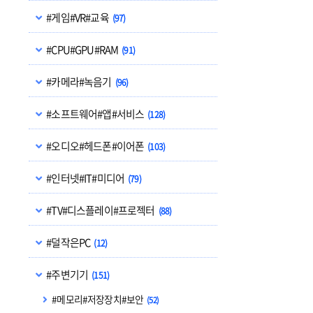
#게임#VR#교육
(97)
#CPU#GPU#RAM
(91)
#카메라#녹음기
(96)
#소프트웨어#앱#서비스
(128)
#오디오#헤드폰#이어폰
(103)
#인터넷#IT#미디어
(79)
#TV#디스플레이#프로젝터
(88)
#덜작은PC
(12)
#주변기기
(151)
#메모리#저장장치#보안
(52)