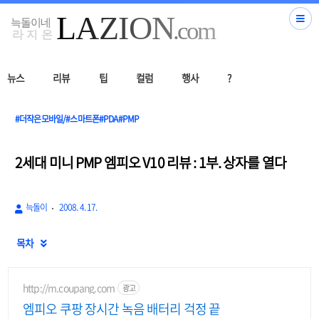
뉴스
리뷰
팁
컬럼
행사
?
#더작은모바일/#스마트폰#PDA#PMP
2세대 미니 PMP 엠피오 V10 리뷰 : 1부. 상자를 열다
늑돌이
2008. 4. 17.
목차

http://m.coupang.com
광고
엠피오 쿠팡 장시간 녹음 배터리 걱정 끝