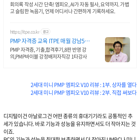
회의록 작성 시간 단축! 엠피오, AI가 자동 필사, 요약까지. 가볍
고 슬림한 녹음기, 언제 어디서나 간편하게 기록하세요.
https://itpe.co.kr
광고
PMP 자격증 교육 ITPE 매월 강남5일
저자 직강강의
PMP 자격증, 기출,합격후기,8판 반영 강
의,PMP바이블 강정배저자직강 1타강사
2세대 미니 PMP 엠피오 V10 리뷰 : 1부. 상자를 열다
2세대 미니 PMP 엠피오 V10 리뷰 : 2부. 직접 써보다
디지털이건 아날로그건 어떤 종류의 휴대기기라도 공통적인 추
세가 있습니다. 바로 기능과 성능을 유지하면서도 더 작아지는 것
이죠.
PC의 기능과 성능을 최대한 보존하면서 더 작아진 UMPC나 미니