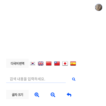
다국어 번역



글자 크기