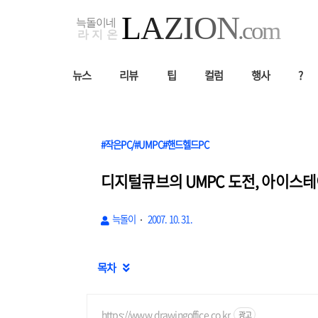
뉴스
리뷰
팁
컬럼
행사
?
#작은PC/#UMPC#핸드헬드PC
디지털큐브의 UMPC 도전, 아이스테
늑돌이
2007. 10. 31.
목차

https://www.drawingoffice.co.kr
광고