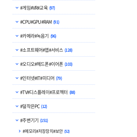
#게임#VR#교육
(97)
#CPU#GPU#RAM
(91)
#카메라#녹음기
(96)
#소프트웨어#앱#서비스
(128)
#오디오#헤드폰#이어폰
(103)
#인터넷#IT#미디어
(79)
#TV#디스플레이#프로젝터
(88)
#덜작은PC
(12)
#주변기기
(151)
#메모리#저장장치#보안
(52)