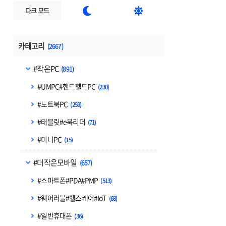


다크 모드
카테고리
(2667)
#작은PC
(891)
#UMPC#핸드헬드PC
(230)
#노트북PC
(259)
#태블릿#e북리더
(71)
#미니PC
(15)
#더작은모바일
(657)
#스마트폰#PDA#PMP
(513)
#웨어러블#헬스케어#IoT
(68)
#일반휴대폰
(36)