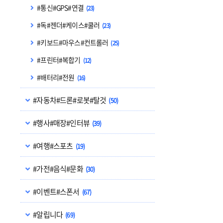
#통신#GPS#연결
(23)
#독#젠더#케이스#쿨러
(23)
#키보드#마우스#컨트롤러
(25)
#프린터#복합기
(12)
#배터리#전원
(16)
#자동차#드론#로봇#탈것
(50)
#행사#매장#인터뷰
(39)
#여행#스포츠
(19)
#가전#음식#문화
(30)
#이벤트#스폰서
(67)
#알립니다
(69)