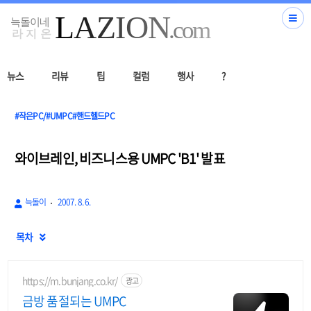
뉴스
리뷰
팁
컬럼
행사
?
#작은PC/#UMPC#핸드헬드PC
와이브레인, 비즈니스용 UMPC 'B1' 발표
늑돌이
2007. 8. 6.
목차

https://m.bunjang.co.kr/
광고
금방 품절되는 UMPC