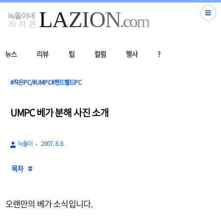
뉴스
리뷰
팁
컬럼
행사
?
#작은PC/#UMPC#핸드헬드PC
UMPC 베가 분해 사진 소개
늑돌이
2007. 8. 8.
목차

오랜만의 베가 소식입니다.