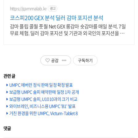
개 이상의 신규 상품 업로드
https://gammalab.kr
광고
코스피200 GEX 분석 딜러 감마 포지션 분석
감마 플립 콜월 풋월 Net GEX 롱감마 숏감마를 매일 분석. 7일
무료 체험. 딜러 감마 포지션 및 기관과 외국인의 포지션을 매
일 시각화.
공감
구독하기
UMPC 에버런 정식 판매 일정 확정 발표
보급형 UMPC 솔피 예약판매 일정 1차 공개
보급형 UMPC 솔피, U1010과의 크기 비교
와이브레인, 비즈니스용 UMPC 'B1' 발표
거친 환경을 위한 UMPC, Victum-Tablet 8
댓글