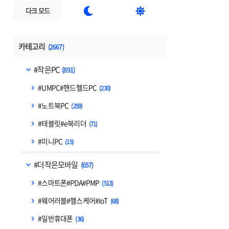


다크 모드
카테고리
(2667)
#작은PC
(891)
#UMPC#핸드헬드PC
(230)
#노트북PC
(259)
#태블릿#e북리더
(71)
#미니PC
(15)
#더작은모바일
(657)
#스마트폰#PDA#PMP
(513)
#웨어러블#헬스케어#IoT
(68)
#일반휴대폰
(36)