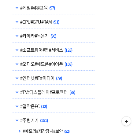
#게임#VR#교육
(97)
#CPU#GPU#RAM
(91)
#카메라#녹음기
(96)
#소프트웨어#앱#서비스
(128)
#오디오#헤드폰#이어폰
(103)
#인터넷#IT#미디어
(79)
#TV#디스플레이#프로젝터
(88)
#덜작은PC
(12)
#주변기기
(151)
#메모리#저장장치#보안
(52)