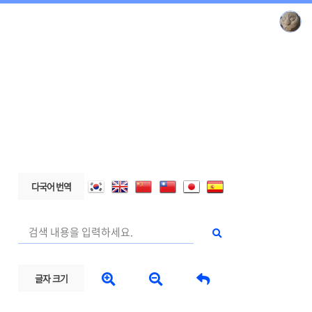
다국어 번역



글자 크기