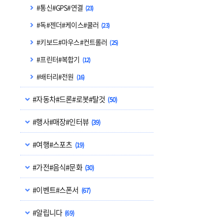
#통신#GPS#연결
(23)
#독#젠더#케이스#쿨러
(23)
#키보드#마우스#컨트롤러
(25)
#프린터#복합기
(12)
#배터리#전원
(16)
#자동차#드론#로봇#탈것
(50)
#행사#매장#인터뷰
(39)
#여행#스포츠
(19)
#가전#음식#문화
(30)
#이벤트#스폰서
(67)
#알립니다
(69)