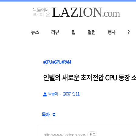
뉴스
리뷰
팁
컬럼
행사
?
#CPU#GPU#RAM
인텔의 새로운 초저전압 CPU 등장 
늑돌이
2007. 9. 11.
목차

http://www.lotteon.com/
광고