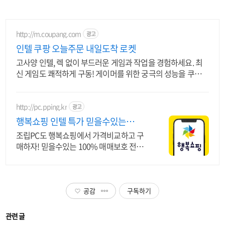
http://m.coupang.com
광고
인텔 쿠팡 오늘주문 내일도착 로켓
고사양 인텔, 렉 없이 부드러운 게임과 작업을 경험하세요. 최
신 게임도 쾌적하게 구동! 게이머를 위한 궁극의 성능을 쿠팡에
서.
http://pc.pping.kr
광고
행복쇼핑 인텔 특가 믿을수있는
100% 매매보호
조립PC도 행복쇼핑에서 가격비교하고 구
매하자! 믿을수있는 100% 매매보호 전문
가의 실시간 조립PC 상담도 받고, 행복쇼핑
특가 상품도 지금 만나 보세요
공감
구독하기