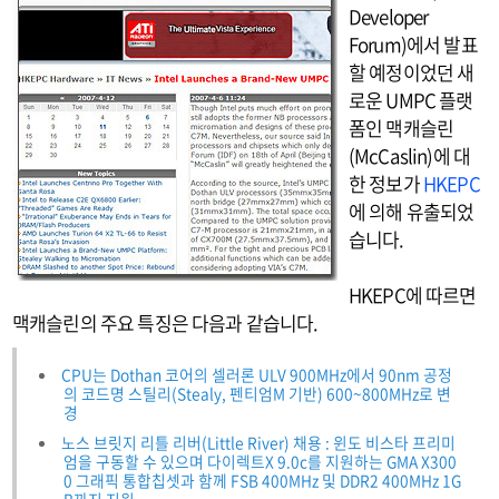
Developer
Forum)에서 발표
할 예정이었던 새
로운 UMPC 플랫
폼인 맥캐슬린
(McCaslin)에 대
한 정보가
HKEPC
에 의해 유출되었
습니다.
HKEPC에 따르면
맥캐슬린의 주요 특징은 다음과 같습니다.
CPU는 Dothan 코어의 셀러론 ULV 900MHz에서 90nm 공정
의 코드명 스틸리(Stealy, 펜티엄M 기반) 600~800MHz로 변
경
노스 브릿지 리틀 리버(Little River) 채용 : 윈도 비스타 프리미
엄을 구동할 수 있으며 다이렉트X 9.0c를 지원하는 GMA X300
0 그래픽 통합칩셋과 함께 FSB 400MHz 및 DDR2 400MHz 1G