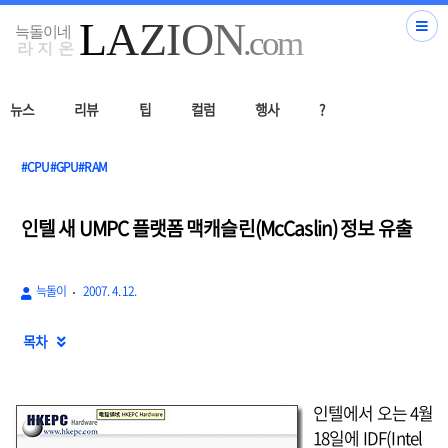
뉴스
리뷰
팁
컬럼
행사
?
#CPU#GPU#RAM
인텔 새 UMPC 플랫폼 맥캐슬린(McCaslin) 정보 유출
늑돌이
2007. 4. 12.
목차

인텔에서 오는 4월
18일에 IDF(Intel