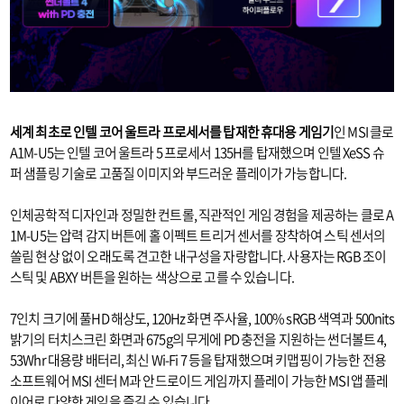
세계 최초로 인텔 코어 울트라 프로세서를 탑재한 휴대용 게임기
인 MSI 클로
A1M-U5는 인텔 코어 울트라 5 프로세서 135H를 탑재했으며 인텔 XeSS 슈
퍼 샘플링 기술로 고품질 이미지와 부드러운 플레이가 가능합니다.
​인체공학적 디자인과 정밀한 컨트롤, 직관적인 게임 경험을 제공하는 클로 A
1M-U5는 압력 감지 버튼에 홀 이펙트 트리거 센서를 장착하여 스틱 센서의
쏠림 현상 없이 오래도록 견고한 내구성을 자랑합니다. 사용자는 RGB 조이
스틱 및 ABXY 버튼을 원하는 색상으로 고를 수 있습니다.
7인치 크기에 풀HD 해상도, 120Hz 화면 주사율, 100% sRGB 색역과 500nits
밝기의 터치스크린 화면과 675g의 무게에 PD 충전을 지원하는 썬더볼트 4,
53Whr 대용량 배터리, 최신 Wi-Fi 7 등을 탑재했으며 키맵핑이 가능한 전용
소프트웨어 MSI 센터 M과 안드로이드 게임까지 플레이 가능한 MSI 앱 플레
이어로 다양한 게임을 즐길 수 있습니다.