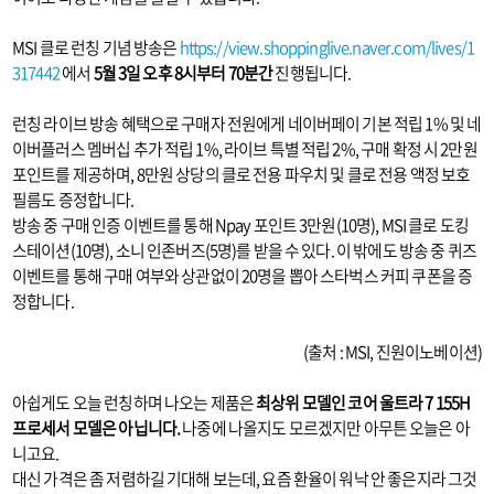
MSI 클로 런칭 기념 방송은
https://view.shoppinglive.naver.com/lives/1
317442
에서
5월 3일 오후 8시부터 70분간
진행됩니다.
런칭 라이브 방송 혜택으로 구매자 전원에게 네이버페이 기본 적립 1% 및 네
이버플러스 멤버십 추가 적립 1%, 라이브 특별 적립 2%, 구매 확정 시 2만원
포인트를 제공하며, 8만원 상당의 클로 전용 파우치 및 클로 전용 액정 보호
필름도 증정합니다.
방송 중 구매 인증 이벤트를 통해 Npay 포인트 3만원(10명), MSI 클로 도킹
스테이션(10명), 소니 인존버즈(5명)를 받을 수 있다. 이 밖에도 방송 중 퀴즈
이벤트를 통해 구매 여부와 상관없이 20명을 뽑아 스타벅스 커피 쿠폰을 증
정합니다.
​(출처 : MSI, 진원이노베이션)
아쉽게도 오늘 런칭하며 나오는 제품은
최상위 모델인 코어 울트라 7 155H
프로세서 모델은 아닙니다.
나중에 나올지도 모르겠지만 아무튼 오늘은 아
니고요.
대신 가격은 좀 저렴하길 기대해 보는데, 요즘 환율이 워낙 안 좋은지라 그것