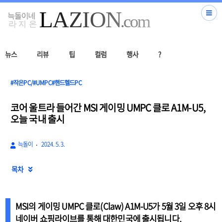
뉴스
리뷰
팁
컬럼
행사
?
#작은PC/#UMPC#핸드헬드PC
코어 울트라 들어간 MSI 게이밍 UMPC 클로 A1M-U5,
오늘 국내 출시
늑돌이
2024. 5. 3.
목차

MSI의 게이밍 UMPC
클로(Claw) A1M-U5
가 5월 3일 오후 8시
네이버 쇼핑라이브를 통해 대한민국에 출시됩니다.