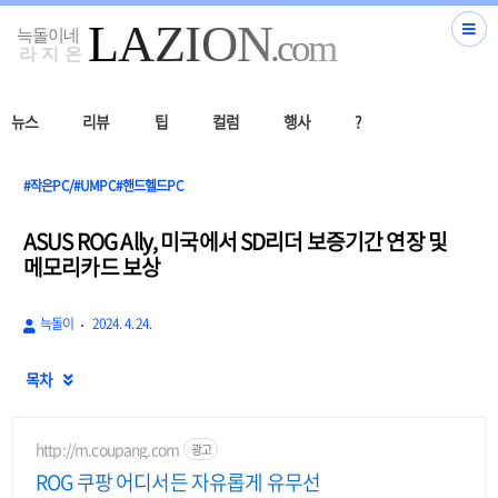
뉴스
리뷰
팁
컬럼
행사
?
#작은PC/#UMPC#핸드헬드PC
ASUS ROG Ally, 미국에서 SD리더 보증기간 연장 및
메모리카드 보상
늑돌이
2024. 4. 24.
목차

http://m.coupang.com
광고
ROG 쿠팡 어디서든 자유롭게 유무선