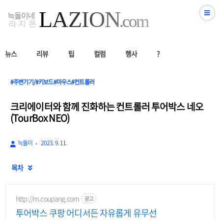
뉴스
리뷰
팁
컬럼
행사
?
#주변기기/#키보드#마우스#컨트롤러
크리에이터와 함께 진화하는 컨트롤러 투어박스 네오
(TourBox NEO)
늑돌이
2023. 9. 11.
목차

http://m.coupang.com
광고
투어박스 쿠팡 어디서든 자유롭게 유무선