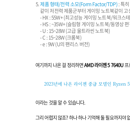
제품 형태/전력 소모(Form Factor/TDP)
: 특
같이 저전력 제품군부터 게이밍 노트북같이 고
- HX : 55W+ (최고성능 게이밍 노트북/워크스
- HS : ~35W+ (슬림형 게이밍 노트북/동영상
- U : 15~28W (고급 울트라씬 노트북)
- C : 15~28W (크롬북)
- e : 9W (U의 팬리스 버전)
여기까지 나온 걸 정리하면
AMD 라이젠 5 7640U
프
2023년에 나온 라이젠 중급 모델인 Ryzen
이라는 것을 알 수 있습니다.
그리 어렵지 않죠? 하나 하나 기억해 둘 필요까지야 