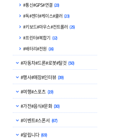
#통신#GPS#연결
(23)
#독#젠더#케이스#쿨러
(23)
#키보드#마우스#컨트롤러
(25)
#프린터#복합기
(12)
#배터리#전원
(16)
#자동차#드론#로봇#탈것
(50)
#행사#매장#인터뷰
(39)
#여행#스포츠
(19)
#가전#음식#문화
(30)
#이벤트#스폰서
(67)
#알립니다
(69)