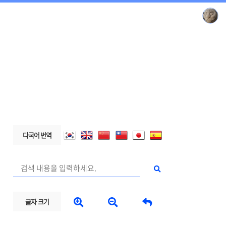
다국어 번역



글자 크기