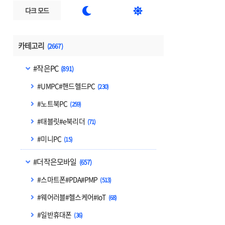


다크 모드
카테고리
(2667)
#작은PC
(891)
#UMPC#핸드헬드PC
(230)
#노트북PC
(259)
#태블릿#e북리더
(71)
#미니PC
(15)
#더작은모바일
(657)
#스마트폰#PDA#PMP
(513)
#웨어러블#헬스케어#IoT
(68)
#일반휴대폰
(36)