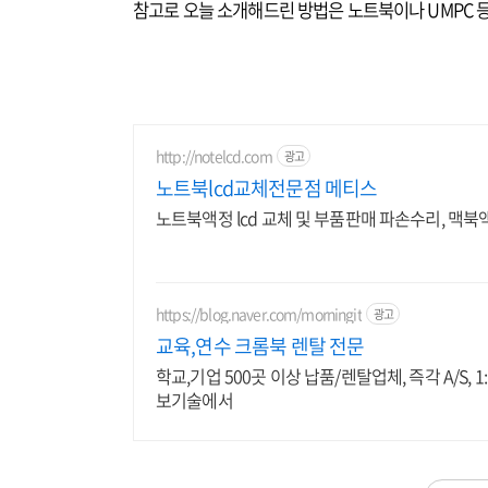
참고로 오늘 소개해드린 방법은 노트북이나 UMPC 
http://notelcd.com
광고
노트북lcd교체전문점 메티스
노트북액정 lcd 교체 및 부품판매 파손수리, 맥북액
https://blog.naver.com/morningit
광고
교육,연수 크롬북 렌탈 전문
학교,기업 500곳 이상 납품/렌탈업체, 즉각 A/S,
보기술에서