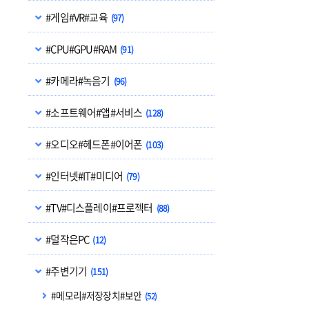
#게임#VR#교육
(97)
#CPU#GPU#RAM
(91)
#카메라#녹음기
(96)
#소프트웨어#앱#서비스
(128)
#오디오#헤드폰#이어폰
(103)
#인터넷#IT#미디어
(79)
#TV#디스플레이#프로젝터
(88)
#덜작은PC
(12)
#주변기기
(151)
#메모리#저장장치#보안
(52)