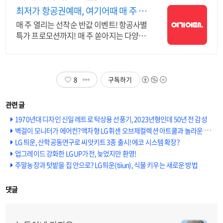
최저가 항공권예매, 여기어때 매 주 선
착순 항공권 반값!
매 주 열리는 선착순 반값 이벤트! 항공사별
특가 프로모션까지! 매 주 쏟아지는 다양한
혜택! 앱으로 알림 받고 똑똑하게 항공권 예
매하기
8
구독하기
1970년대 디자인 신일 레트로 탁상용 선풍기, 2023년형인데 50년 전 감성
벽걸이 모니터가 에어컨? 액자형 LG 휘센 오브제컬렉션 아트쿨과 놀라운 가격
LG 틔운, 산학공동연구로 씨앗키트 3종 출시! 에코 시스템 확장?
업그레이드 강화한 LG UP가전, 늦었지만 환영!
주말농장과 텃밭을 집 안으로? LG 틔운(tiiun), 식물 키우는 새로운 방법
댓글