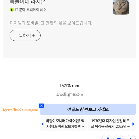
늑돌이네 라지온
IT
분야 크리에이터
디지털과 모바일, 그 안팎의 삶을 보여드립니다.
구독하기
LAZION.com
zywolf@gmail.com
이 글도 한 번 보고 가세요.
Mynem Skin 2.7.4
© Armynem
벽걸이 모니터가 에어컨? 액
1970년대 디자인 신일 레트


자형 LG 휘센 오브제컬렉션
로 탁상용 선풍기, 2023년형
아트쿨과 놀라운 가격
인데 50년 전 감성