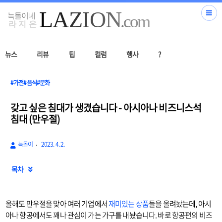
뉴스
리뷰
팁
컬럼
행사
?
#가전#음식#문화
갖고 싶은 침대가 생겼습니다 - 아시아나 비즈니스석
침대 (만우절)
늑돌이
2023. 4. 2.
목차

올해도 만우절을 맞아 여러 기업에서
재미있는 상품
들을 올려놨는데, 아시
아나 항공에서도 꽤나 관심이 가는 가구를 내놨습니다. 바로 항공편의 비즈