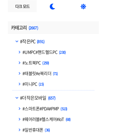


다크 모드
카테고리
(2667)
#작은PC
(891)
#UMPC#핸드헬드PC
(230)
#노트북PC
(259)
#태블릿#e북리더
(71)
#미니PC
(15)
#더작은모바일
(657)
#스마트폰#PDA#PMP
(513)
#웨어러블#헬스케어#IoT
(68)
#일반휴대폰
(36)