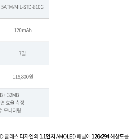
5ATM/MIL-STD-810G
120mAh
7
일
118,800
원
MB + 32MB
면 효율 측정
수 모니터링
3D 글래스 디자인의
1.1인치
AMOLED 패널에
126x294
해상도를