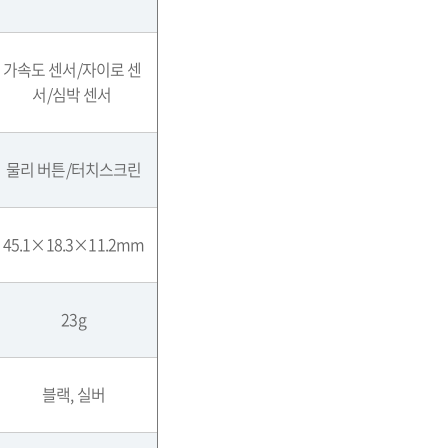
가속도 센서
/
자이로 센
서
/
심박 센서
물리
버튼
/
터치스크린
45.1×18.3×11.2mm
23g
블랙
,
실버