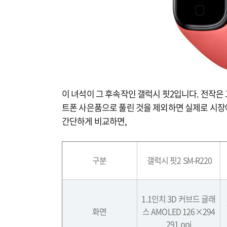
이 녀석이 그 후속작인 갤럭시 핏2입니다. 전작은
트폰 사은품으로 풀린 것을 제외하면 실제로 시장에
간단하게 비교하면,
구분
갤럭시 핏
2 SM-R220
1.1
인치
3D
커브드 글래
화면
스
AMOLED 126×294
291 ppi