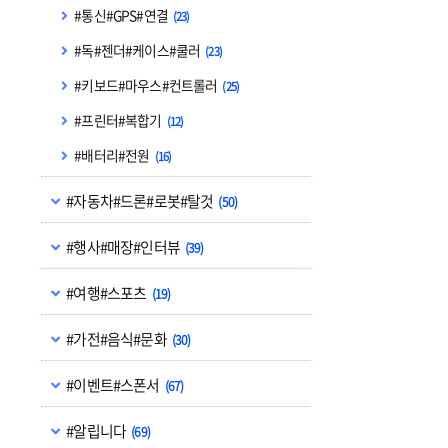
#통신#GPS#연결
(23)
#독#젠더#케이스#쿨러
(23)
#키보드#마우스#컨트롤러
(25)
#프린터#복합기
(12)
#배터리#전원
(16)
#자동차#드론#로봇#탈것
(50)
#행사#매장#인터뷰
(39)
#여행#스포츠
(19)
#가전#음식#문화
(30)
#이벤트#스폰서
(67)
#알립니다
(69)