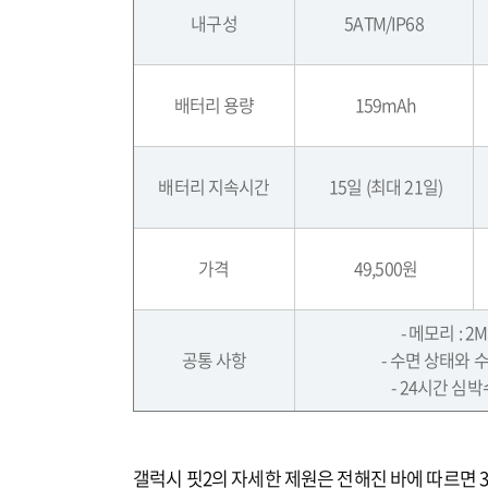
내구성
5ATM/IP68
배터리 용량
159mAh
배터리 지속시간
15
일
(
최대
21
일
)
가격
49,500원
- 메모리
: 2
공통 사항
-
수면 상태와 수
- 24
시간 심박
갤럭시 핏2의 자세한 제원은 전해진 바에 따르면 