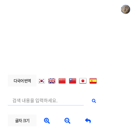
다국어 번역



글자 크기