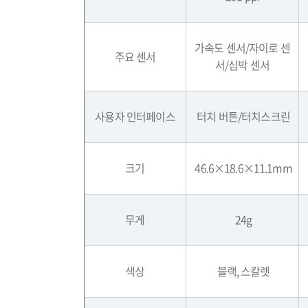
가속도 센서
/
자이로 센
주요 센서
서
/
심박 센서
사용자 인터페이스
터치 버튼/
터치스크린
크기
46.6×18.6×11.1mm
무게
24g
색상
블랙
,
스칼렛