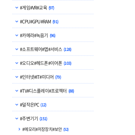
#게임#VR#교육
(97)
#CPU#GPU#RAM
(91)
#카메라#녹음기
(96)
#소프트웨어#앱#서비스
(128)
#오디오#헤드폰#이어폰
(103)
#인터넷#IT#미디어
(79)
#TV#디스플레이#프로젝터
(88)
#덜작은PC
(12)
#주변기기
(151)
#메모리#저장장치#보안
(52)