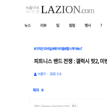
뉴스
리뷰
팁
컬럼
행사
?
#더작은모바일/#웨어러블#헬스케어#IoT
피트니스 밴드 전쟁 : 갤럭시 핏2, 미
늑돌이
2020. 9. 8.
목차

http://www.coupang.com
광고