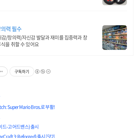
창의력 필수
성취감/창의력/자신감 발달과 재미를 집중력과 창
휴식을 취할 수 있어요
구독하기
Super Mario Bros.로 부활!
!
드로이드-고 어드밴스) 출시
t 3: Reforged) 출시 [덧2]