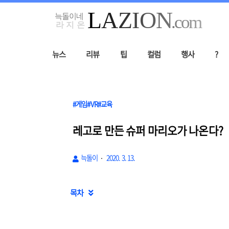
뉴스
리뷰
팁
컬럼
행사
?
#게임#VR#교육
레고로 만든 슈퍼 마리오가 나온다?
늑돌이
2020. 3. 13.
목차
