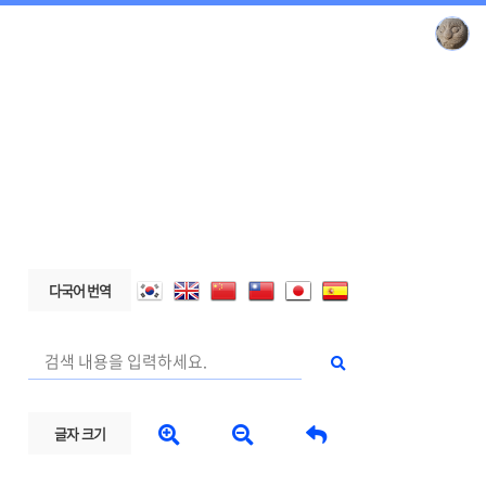
다국어 번역



글자 크기