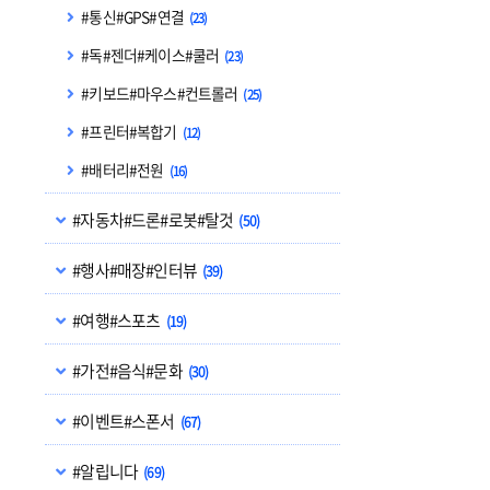
#통신#GPS#연결
(23)
#독#젠더#케이스#쿨러
(23)
#키보드#마우스#컨트롤러
(25)
#프린터#복합기
(12)
#배터리#전원
(16)
#자동차#드론#로봇#탈것
(50)
#행사#매장#인터뷰
(39)
#여행#스포츠
(19)
#가전#음식#문화
(30)
#이벤트#스폰서
(67)
#알립니다
(69)