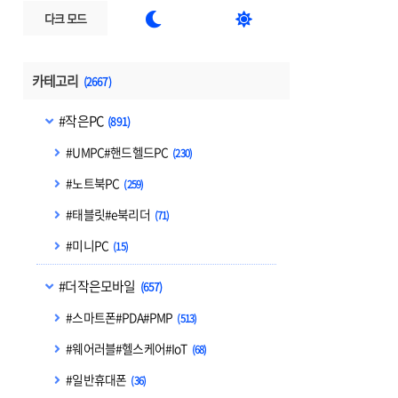


다크 모드
카테고리
(2667)
#작은PC
(891)
#UMPC#핸드헬드PC
(230)
#노트북PC
(259)
#태블릿#e북리더
(71)
#미니PC
(15)
#더작은모바일
(657)
#스마트폰#PDA#PMP
(513)
#웨어러블#헬스케어#IoT
(68)
#일반휴대폰
(36)