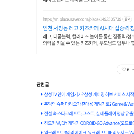
https://m.place.naver.com/place/1493505739
광고
인천 서창동 레고 키즈카페 AI시대 집중력 
레고, 디폼블럭, 컬러비즈 놀이를 통한 집중력/
의력을 키울 수 있는 키즈카페, 부모님도 업무나 
6
삼성TV 안에 게임기가? 삼성 게이밍 허브 서비스 시작
추억의 슈퍼 마리오가 휴대용 게임기로? Game & Watch: 
전설 속 스타크래프트: 고스트, 실제 플레이 영상 유출
하드커널, DIY 게임기 ODROID-GO Advance(오
워크래프트3의 리메이크, 워크래프트 III: 리포지드(WarCraf