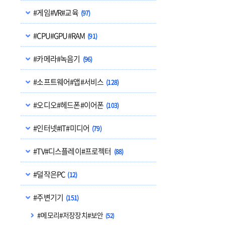
#게임#VR#교육
(97)
#CPU#GPU#RAM
(91)
#카메라#녹음기
(96)
#소프트웨어#앱#서비스
(128)
#오디오#헤드폰#이어폰
(103)
#인터넷#IT#미디어
(79)
#TV#디스플레이#프로젝터
(88)
#덜작은PC
(12)
#주변기기
(151)
#메모리#저장장치#보안
(52)