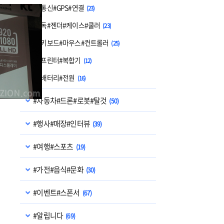
#통신#GPS#연결
(23)
#독#젠더#케이스#쿨러
(23)
#키보드#마우스#컨트롤러
(25)
#프린터#복합기
(12)
#배터리#전원
(16)
#자동차#드론#로봇#탈것
(50)
#행사#매장#인터뷰
(39)
#여행#스포츠
(19)
#가전#음식#문화
(30)
#이벤트#스폰서
(67)
#알립니다
(69)