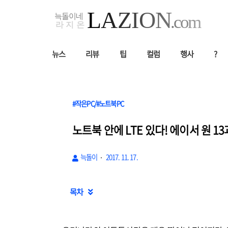
뉴스
리뷰
팁
컬럼
행사
?
#작은PC/#노트북PC
노트북 안에 LTE 있다! 에이서 원 13과
늑돌이
2017. 11. 17.
목차
