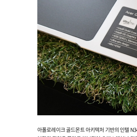
아폴로레이크 골드몬트 아키텍처 기반의 인텔 N345