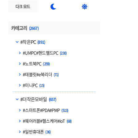


다크 모드
카테고리
(2667)
#작은PC
(891)
#UMPC#핸드헬드PC
(230)
#노트북PC
(259)
#태블릿#e북리더
(71)
#미니PC
(15)
#더작은모바일
(657)
#스마트폰#PDA#PMP
(513)
#웨어러블#헬스케어#IoT
(68)
#일반휴대폰
(36)