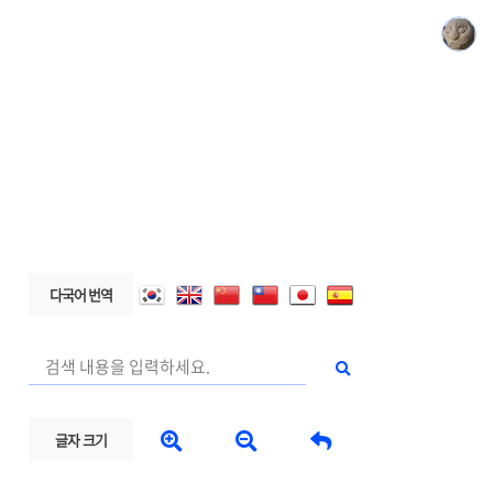
다국어 번역



글자 크기