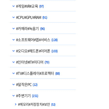
#게임#VR#교육
(97)
#CPU#GPU#RAM
(91)
#카메라#녹음기
(96)
#소프트웨어#앱#서비스
(128)
#오디오#헤드폰#이어폰
(103)
#인터넷#IT#미디어
(79)
#TV#디스플레이#프로젝터
(88)
#덜작은PC
(12)
#주변기기
(151)
#메모리#저장장치#보안
(52)