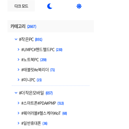


다크 모드
카테고리
(2667)
#작은PC
(891)
#UMPC#핸드헬드PC
(230)
#노트북PC
(259)
#태블릿#e북리더
(71)
#미니PC
(15)
#더작은모바일
(657)
#스마트폰#PDA#PMP
(513)
#웨어러블#헬스케어#IoT
(68)
#일반휴대폰
(36)