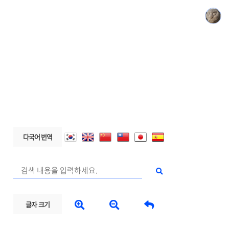
다국어 번역



글자 크기