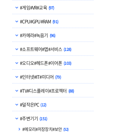
#게임#VR#교육
(97)
#CPU#GPU#RAM
(91)
#카메라#녹음기
(96)
#소프트웨어#앱#서비스
(128)
#오디오#헤드폰#이어폰
(103)
#인터넷#IT#미디어
(79)
#TV#디스플레이#프로젝터
(88)
#덜작은PC
(12)
#주변기기
(151)
#메모리#저장장치#보안
(52)