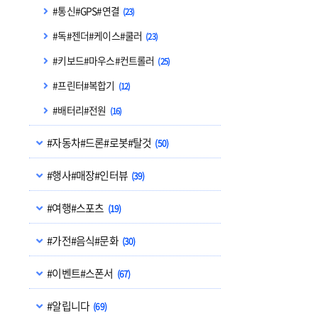
#통신#GPS#연결
(23)
#독#젠더#케이스#쿨러
(23)
#키보드#마우스#컨트롤러
(25)
#프린터#복합기
(12)
#배터리#전원
(16)
#자동차#드론#로봇#탈것
(50)
#행사#매장#인터뷰
(39)
#여행#스포츠
(19)
#가전#음식#문화
(30)
#이벤트#스폰서
(67)
#알립니다
(69)