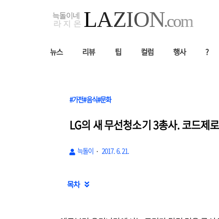
뉴스
리뷰
팁
컬럼
행사
?
#가전#음식#문화
LG의 새 무선청소기 3총사. 코드제로 
늑돌이
2017. 6. 21.
목차
