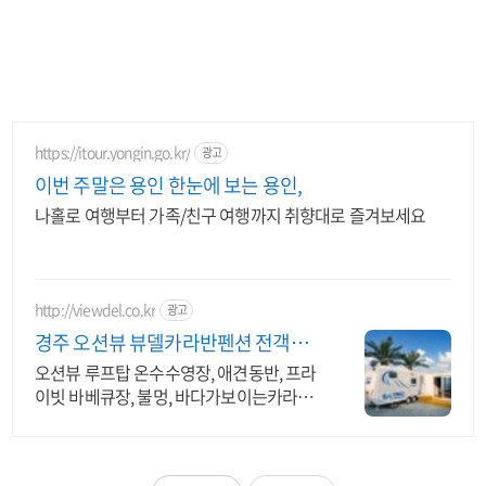
https://itour.yongin.go.kr/
광고
이번 주말은 용인 한눈에 보는 용인,
나홀로 여행부터 가족/친구 여행까지 취향대로 즐겨보세요
http://viewdel.co.kr
광고
경주 오션뷰 뷰델카라반펜션 전객실
오션뷰/경주최고의 야경
오션뷰 루프탑 온수수영장, 애견동반, 프라
이빗 바베큐장, 불멍, 바다가보이는카라반
야외 인피니티 수영장, 야외버블파티, 무한
리필 바베큐, 매점/무인카페, 야외영화관