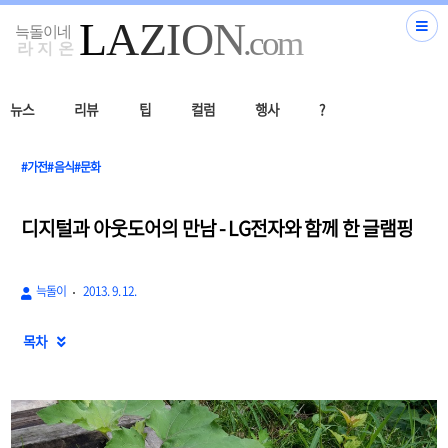
뉴스
리뷰
팁
컬럼
행사
?
#가전#음식#문화
디지털과 아웃도어의 만남 - LG전자와 함께 한 글램핑
늑돌이
2013. 9. 12.
목차
